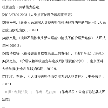
程度鉴定（劳动能力鉴定）；
[2]GA/T800-2008《人身损害护理依赖程度评定》；
[3]黄松有,《最高人民法院人身损害赔偿司法解释的理解与适用》,人民
法院出版社出版，2004.1；
[4]蔡文刚,《浅谈不能恢复生活自理能力情况下的护理费赔偿》,人民法
院网,2009.2；
[5]曹诗权等,《论侵害生命权在民法上的责任》, 《法学评论》,1998.5;
[6]孙之智, 《护理依赖等级鉴定与定残后护理费的计算》， 南京医科
大学学报(社会科学版)第3期，2010.9。
[7]丁玫、李静，《 人身损害赔偿收益能力到人格尊严》，中外法学，
2007.1；
来源：红河法院
|
作者：毛茹娴
（作者单位：云南省弥勒县人民
法院）