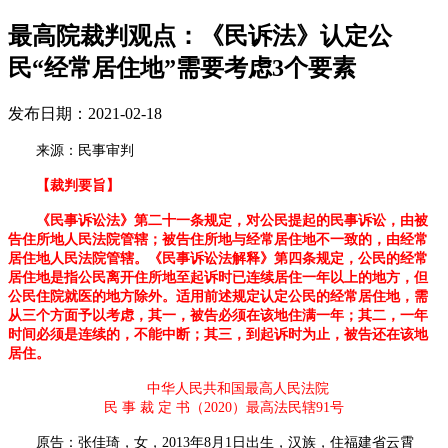
最高院裁判观点：《民诉法》认定公
民“经常居住地”需要考虑3个要素
发布日期：2021-02-18
来源：民事审判
【裁判要旨】
《民事诉讼法》第二十一条规定，对公民提起的民事诉讼，由被
告住所地人民法院管辖；被告住所地与经常居住地不一致的，由经常
居住地人民法院管辖。《民事诉讼法解释》第四条规定，公民的经常
居住地是指公民离开住所地至起诉时已连续居住一年以上的地方，但
公民住院就医的地方除外。适用前述规定认定公民的经常居住地，需
从三个方面予以考虑，其一，被告必须在该地住满一年；其二，一年
时间必须是连续的，不能中断；其三，到起诉时为止，被告还在该地
居住。
中华人民共和国最高人民法院
民
事
裁
定
书（
2020
）最高法民辖
91
号
原告：张佳琦，女，
2013
年
8
月
1
日出生，汉族，住福建省云霄