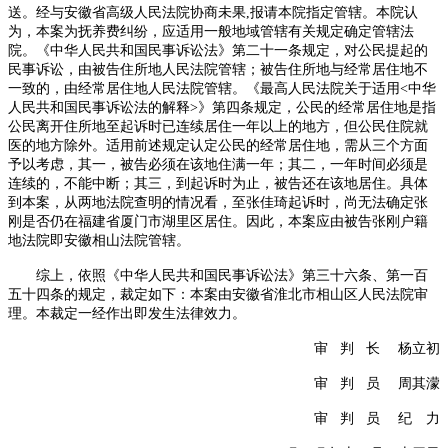
送。经与安徽省高级人民法院协商未果
,
报请本院指定管辖。本院认
为，本案为抚养费纠纷，应适用一般地域管辖有关规定确定管辖法
院。《中华人民共和国民事诉讼法》第二十一条规定，对公民提起的
民事诉讼，由被告住所地人民法院管辖；被告住所地与经常居住地不
一致的，由经常居住地人民法院管辖。《最高人民法院关于适用
<
中华
人民共和国民事诉讼法的解释
>
》第四条规定，公民的经常居住地是指
公民离开住所地至起诉时已连续居住一年以上的地方，但公民住院就
医的地方除外。适用前述规定认定公民的经常居住地，需从三个方面
予以考虑，其一，被告必须在该地住满一年；其二，一年时间必须是
连续的，不能中断；其三，到起诉时为止，被告还在该地居住。具体
到本案，从两地法院查明的情况看，至张佳琦起诉时，尚无法确定张
刚是否仍在福建省厦门市湖里区居住。因此，本案应由被告张刚户籍
地法院即安徽相山法院管辖。
综上，依照《中华人民共和国民事诉讼法》第三十六条、第一百
五十四条的规定，裁定如下：本案由安徽省淮北市相山区人民法院审
理。本裁定一经作出即发生法律效力。
审
判
长 杨立初
审
判
员 周其濛
审
判
员 纪 力