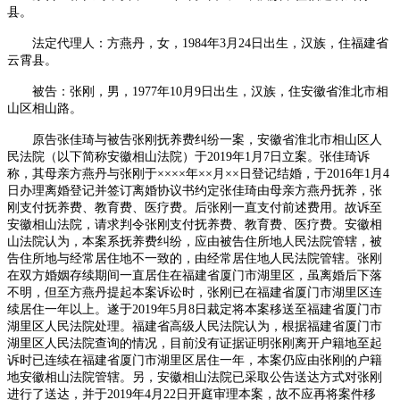
县。
法定代理人：方燕丹，女，
1984
年
3
月
24
日出生，汉族，住福建省
云霄县。
被告：张刚，男，
1977
年
10
月
9
日出生，汉族，住安徽省淮北市相
山区相山路。
原告张佳琦与被告张刚抚养费纠纷一案，安徽省淮北市相山区人
民法院（以下简称安徽相山法院）于
2019
年
1
月
7
日立案。张佳琦诉
称，其母亲方燕丹与张刚于××××年××月××日登记结婚，于
2016
年
1
月
4
日办理离婚登记并签订离婚协议书约定张佳琦由母亲方燕丹抚养，张
刚支付抚养费、教育费、医疗费。后张刚一直支付前述费用。故诉至
安徽相山法院，请求判令张刚支付抚养费、教育费、医疗费。安徽相
山法院认为，本案系抚养费纠纷，应由被告住所地人民法院管辖，被
告住所地与经常居住地不一致的，由经常居住地人民法院管辖。张刚
在双方婚姻存续期间一直居住在福建省厦门市湖里区，虽离婚后下落
不明，但至方燕丹提起本案诉讼时，张刚已在福建省厦门市湖里区连
续居住一年以上。遂于
2019
年
5
月
8
日裁定将本案移送至福建省厦门市
湖里区人民法院处理。福建省高级人民法院认为，根据福建省厦门市
湖里区人民法院查询的情况，目前没有证据证明张刚离开户籍地至起
诉时已连续在福建省厦门市湖里区居住一年，本案仍应由张刚的户籍
地安徽相山法院管辖。另，安徽相山法院已采取公告送达方式对张刚
进行了送达，并于
2019
年
4
月
22
日开庭审理本案，故不应再将案件移