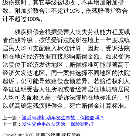
级伤残时，其它等级被吸收，不再增加附加指
数。附加指数合计不超过
，伤残赔偿指数合
10%
计不超过
。
100%
残疾赔偿金根据受害人丧失劳动能力程度或
者伤残等级，按照受诉法院所在地上一年度城镇
居民人均可支配收入标准计算。因此，受诉法院
所在地的经济数据直接影响赔偿金额。
如果
受诉
法院位于经济发达地区，赔偿标准可能显著高于
经济欠发达地区
。
同一案件选择不同地区的法院
起诉，
仍
可能导致赔偿金额差异。
若
赔偿权利人
举证证明受害人住所地或者经常居住地城镇居民
人均可支配收入高于受诉法院所在地标准的，可
以就高确定残疾赔偿金、死亡赔偿金计算标准。
上一篇：
酒后驾驶机动车发生事故，保险赔吗？
下一篇：
发生交通事故后逃逸，保险赔吗？
CopyRight 2023 周鹏飞律师 版权所有