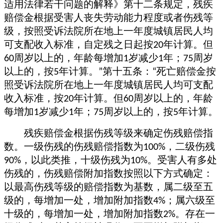
适用法律若干问题的解释》第十二条
规定，
残疾
赔偿金根据受害人丧失劳动能力程度或者伤残等
级，按照受诉法院所在地上一年度城镇居民人均
可支配收入标准，自定残之日起按
年计算。但
20
周岁以上的，年龄每增加
岁减少
年；
周岁
60
1
1
75
以上的，按
年计算。
第十五条：
死亡赔偿金按
5
”
“
照受诉法院所在地上一年度城镇居民人均可支配
收入标准，按
年计算。但
周岁以上的，年龄
20
60
每增加
岁减少
年；
周岁以上的，按
年计算。
1
1
75
5
残疾赔偿金根据伤残等级来确定伤残赔偿指
数。
一级伤残的伤残赔偿指数为
，二级伤残
100%
，以此类推，十级伤残为
。受害人有多处
90%
10%
伤残的，伤残赔偿附加指数按照以下方式确定：
以最高伤残等级的赔偿指数为基数，属二级至五
级的，每增加一处，增加附加指数
；属六级至
4%
十级的，每增加一处，增加附加指数
。存在一
2%