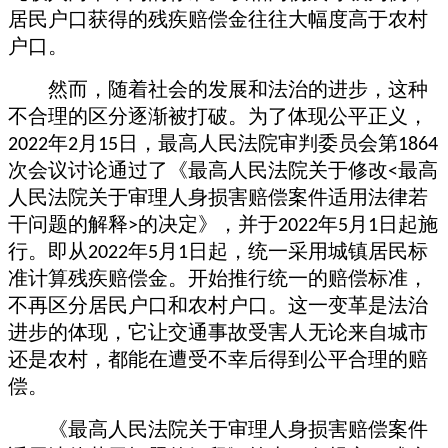
居民户口获得的残疾赔偿金
往往大幅度高于
农村
户口。
然而，随着社会的发展和法治的进步，这种
不合理的区分逐渐被打破。为了体现公平正义，
年
月
日，最高人民法院审判委员会第
2022
2
15
1864
次会议讨论通过了《最高人民法院关于修改
最高
<
人民法院关于审理人身损害赔偿案件适用法律若
干问题的解释
的决定》，并于
年
月
日起施
>
2022
5
1
行。即从
年
月
日起，统一采用城镇居民标
2022
5
1
准计算残疾赔偿金。开始推行统一的赔偿标准，
不再区分居民户口和农村户口。这一变革是法治
进步的体现，它让交通事故受害人无论来自城市
还是农村，都能在遭受不幸后得到公平合理的赔
偿。
《最高人民法院关于审理人身损害赔偿案件