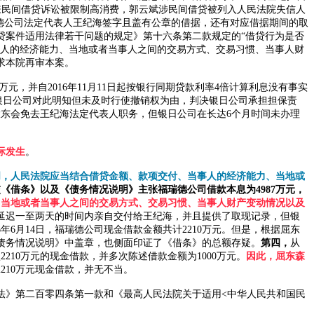
嫌民间借贷诉讼被限制高消费，郭云斌涉民间借贷被列入人民法院失信人
德公司法定代表人王纪海签字且盖有公章的借据，还有对应借据期间的取
贷案件适用法律若干问题的规定》第十六条第二款规定的“借贷行为是否
事人的经济能力、当地或者当事人之间的交易方式、交易习惯、当事人财
求本院再审本案。
.25万元，并自2016年11月11日起按银行同期贷款利率4倍计算利息没有事实
以银日公司对此明知但未及时行使撤销权为由，判决银日公司承担担保责
股东会免去王纪海法定代表人职务，但银日公司在长达6个月时间未办理
际发生
。
明，人民法院应当结合借贷金额、款项交付、当事人的经济能力、当地或
交《借条》以及《债务情况说明》主张福瑞德公司借款本息为
4987万元，
、当地或者当事人之间的交易方式、交易习惯、当事人财产变动情况以及
或者延迟一至两天的时间内亲自交付给王纪海，并且提供了取现记录，但银
016年6月14日，福瑞德公司现金借款金额共计2210万元。但是，根据屈东
》《债务情况说明》中盖章，也侧面印证了《借条》的总额存疑。
第四，
从
认
2210万元的现金借款，并多次陈述借款金额为1000万元。
因此，屈东森
2210万元现金借款，并无不当。
法》第二百零四条第一款和《最高人民法院关于适用
<中华人民共和国民