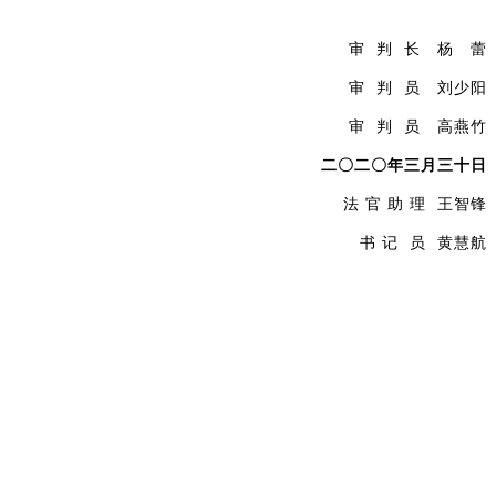
审
判 长 杨 蕾
审
判 员 刘少阳
审
判 员 高燕竹
二〇二〇年三月三十日
法
官
助
理
王智锋
书
记 员 黄慧航