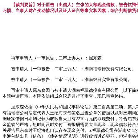
【裁判要旨】对于原告（出借人）主张的大额现金借款，被告抗辩
习惯、当事人财产变动情况以及证人证言等事实和因素，综合判断借贷
再审申请人（一审原告，二审上诉人）：屈东森。
被申请人（一审被告，二审上诉人）：湖南福瑞德投资有限公司。
被申请人（一审被告、二审上诉人）：湖南银日实业有限公司。
再审申请人屈东森因与被申请人湖南福瑞德投资有限公司（以下简
本院申请再审。本院依法组成合议庭进行了审查，现已审查终结。
屈东森依据《中华人民共和国民事诉讼法》第二百条第二项、第六
有福瑞德公司法定代表人王纪海亲笔签名且盖公章的借据以及对应期间的
据证实借据日期均记载为取款当天且有2210万元的取现交付，符合屈
金监管的严格，短时间及时支付工资报酬需要大量现金，现金借款符合
关诬告屈东森时王纪海也自认存在现金交付。5.福瑞德公司在湖南省长
串通勾结出具《借条》《债务情况说明》进行虚假诉讼犯罪，但湖南省益