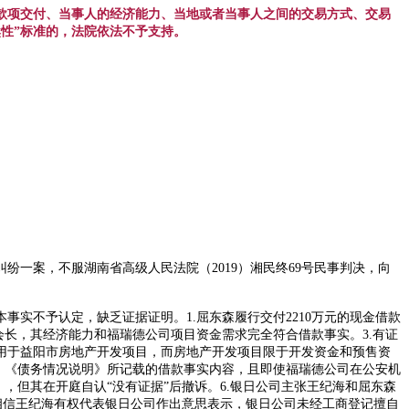
款项交付、当事人的经济能力、当地或者当事人之间的交易方式、交易
然性”标准的，法院依法不予支持。
纠纷一案，不服湖南省高级人民法院（
2019）湘民终69号民事判决，向
基本事实不予认定，缺乏证据证明。1.屈东森履行交付2210万元的现金借款
长，其经济能力和福瑞德公司项目资金需求完全符合借款事实。3.有证
项用于益阳市房地产开发项目，而房地产开发项目限于开发资金和预售资
》《债务情况说明》所记载的借款事实内容，且即使福瑞德公司在公安机
，但其在开庭自认“没有证据”后撤诉。6.银日公司主张王纪海和屈东森
相信王纪海有权代表银日公司作出意思表示，银日公司未经工商登记擅自