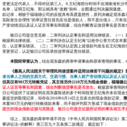
变更法定代表人，不得对抗第三人。8.王纪海部分时间不在湖南省长沙
名单，证明王纪海、郭云斌具有“老赖”前科，企图通过判决漏洞逃债
款记录，相较于福瑞德公司的反驳具有高度盖然性，原判决确定屈东森
实际发生合理性”的举证责任首先应当是借款人，而不是出借人，只有
产变动情况以及证人证言等事实和因素，综合判断查证借贷事实是否发生
银日公司提交意见称，二审判决认定事实和适用法律错误。（一）
根据和法律依据。（二）二审判决在认定王纪海“以抢夺公章方式在本案
任，认定事实错误。（三）二审判决认定因上述借款均发生在王纪海担任
变更登记，认定银日公司应承担连带保证责任错误。
本院经审查认为，
结合屈东森的再审申请事由和原审查明的事实，
《最高人民法院关于审理民间借贷案件适用法律若干问题的规定》
者当事人之间的交易方式、交易习惯、当事人财产变动情况以及证人证
但其仅有983万元转账凭证，其主张另外2210万元为现金借款，福瑞德
证人证言等事实和因素，综合判断借贷事实是否发生。
根据原审查明的
日公司提供了证据证明在屈东森陈述的多个时间段里王纪海并未在现金
森提交的取现记录，却存在2016年6月14日之后多次的现金借款记录。
本案
983万元的银行转账借款来看，尚不能评判双方形成了现金借款的
提交的现金借款证据与其陈述、银日公司提交证据所证明的事实相互矛
综上，屈东森的再审申请不符合《中华人民共和国民事诉讼法》第
事诉讼法>的解释》第三百九十五条第二款规定，裁定如下：