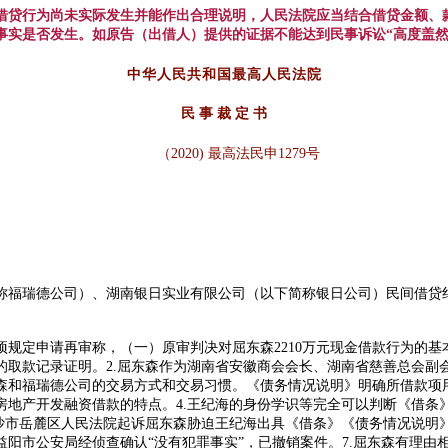
借贷行为尚未实际发生并能作出合理说明，人民法院应当结合借贷金额、
事实是否发生。如原告（出借人）提供的证据不能达到民事诉讼
“高度盖
中华人民共和国最高人民法院
民
事
裁 定 书
（2020)
最高法民申
1279号
称福瑞德公司）、湖南银日实业有限公司（以下简称银日公司）民间借贷
项规定申请再审称，（一）原审判决对屈东森
2210万元现金借款行为的
取款记录证明。2.屈东森作为湖南省安徽商会会长、湖南省慈善总会副会
东森和福瑞德公司的交易方式和交易习惯。《债务情况说明》明确所借款
房地产开发融资借款的特点。4.王纪海的身份学识等完全可以判断《借条
沙市岳麓区人民法院起诉屈东森胁迫王纪海出具《借条》《债务情况说明》
阳市公安局经侦查确认“没有犯罪事实”，已撤销案件。7.屈东森有理由