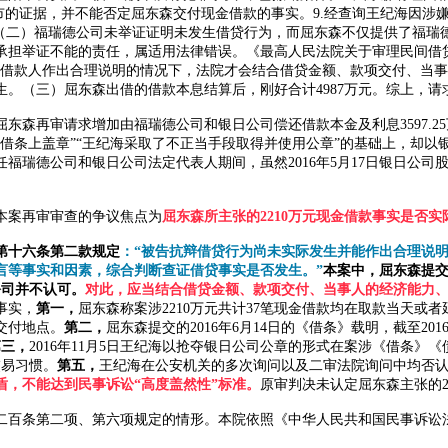
市的证据，并不能否定屈东森交付现金借款的事实。9.经查询王纪海因涉
。（二）福瑞德公司未举证证明未发生借贷行为，而屈东森不仅提供了福瑞
承担举证不能的责任，属适用法律错误。《最高人民法院关于审理民间借
在借款人作出合理说明的情况下，法院才会结合借贷金额、款项交付、当
。（三）屈东森出借的借款本息结算后，刚好合计4987万元。综上，请
屈东森再审请求增加由福瑞德公司和银日公司偿还借款本金及利息
3597
借条上盖章”“王纪海采取了不正当手段取得并使用公章”的基础上，却
福瑞德公司和银日公司法定代表人期间，虽然2016年5月17日银日公司
本案再审审查的争议焦点为
屈东森所主张的
2210万元现金借款事实是否实
第十六条第二款规定
：
“被告抗辩借贷行为尚未实际发生并能作出合理说
言等事实和因素，综合判断查证借贷事实是否发生。”
本案中，屈东森提
公司并不认可。
对此，应当结合借贷金额、款项交付、当事人的经济能力
事实，
第一，
屈东森称案涉
2210万元共计37笔现金借款均在取款当天
交付地点。
第二，
屈东森提交的
2016年6月14日的《借条》载明，截至2
第三，
2016年11月5日王纪海以抢夺银日公司公章的形式在案涉《借条
交易习惯。
第五，
王纪海在公安机关的多次询问以及二审法院询问中均否
盾，不能达到民事诉讼
“高度盖然性”标准。
原审判决未认定屈东森主张的
二百条第二项、第六项规定的情形。本院依照《中华人民共和国民事诉讼