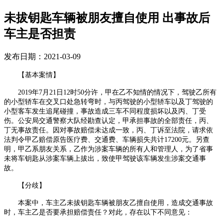
未拔钥匙车辆被朋友擅自使用 出事故后
车主是否担责
发布日期：2021-03-09
【基本案情】
2019
年
7
月
21
日
12
时
50
分许，甲在乙不知情的情况下，驾驶乙所有
的小型轿车在交叉口处急转弯时，与丙驾驶的小型轿车以及丁驾驶的
小型客车发生追尾碰撞，事故造成三车不同程度损坏以及丙、丁受
伤。公安局交通警察大队经勘查认定，甲承担事故的全部责任，丙、
丁无事故责任。因对事故赔偿未达成一致，丙、丁诉至法院，请求依
法判令甲乙赔偿原告医疗费、交通费、车辆损失共计
17200
元。另查
明，甲乙系朋友关系，乙作为涉案车辆的所有人和管理人，为了省事
未将车钥匙从涉案车辆上拔出，致使甲驾驶该车辆发生涉案交通事
故。
【分歧】
本案中，车主乙未拔钥匙车辆被朋友乙擅自使用，造成交通事故
时，车主乙是否要承担赔偿责任？对此，存在以下不同意见：