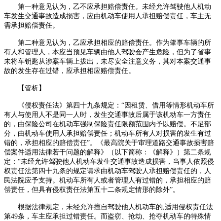
第一种意见认为，乙不应承担赔偿责任。未经允许驾驶他人机动
车发生交通事故造成损害，应由机动车使用人承担赔偿责任，车主无
需承担赔偿责任。
第二种意见认为，乙应承担相应的赔偿责任。作为肇事车辆的所
有人和管理人，本应当预见车辆由他人驾驶会产生危险，但为了省事
未将车钥匙从涉案车辆上拔出，未尽安全注意义务，其对本案交通事
故的发生存在过错，应承担相应赔偿责任。
【管析】
《侵权责任法》第四十九条规定：
“因租赁、借用等情形机动车所
有人与使用人不是同一人时，发生交通事故后属于该机动车一方责任
的，由保险公司在机动车强制保险责任限额范围内予以赔偿。不足部
分，由机动车使用人承担赔偿责任；机动车所有人对损害的发生有过
错的，承担相应的赔偿责任”。《最高院关于审理道路交通事故损害赔
偿案件适用法律若干问题的解释》（以下简称：《解释》）第二条规
定：“未经允许驾驶他人机动车发生交通事故造成损害，当事人依照侵
权责任法第四十九条的规定请求由机动车驾驶人承担赔偿责任的，人
民法院应予支持。机动车所有人或者管理人有过错的，承担相应的赔
偿责任，但具有侵权责任法第五十二条规定情形的除外”。
根据法律规定，未经允许擅自驾驶他人机动车的
,
适用侵权责任法
第
49
条，车主应承担过错责任。而盗窃、抢劫、抢夺机动车的特殊情