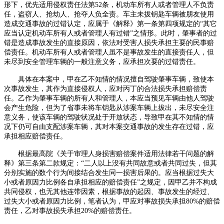
形下，优先适用侵权责任法第
52
条，机动车所有人或者管理人不负责
任，盗窃人、抢劫人、抢夺人负全责。车主未拔钥匙车辆被朋友使用
造成交通事故的过错认定，应属于《解释》第一条第四项规定的“其它
应当认定机动车所有人或者管理人有过错”之情形。此时，肇事者的过
错是造成事故发生的直接原因，依法对受害人损失承担主要的民事赔
偿责任。机动车所有人或者管理人虽不是事故发生的直接责任人，但
未尽到安全管理车辆的一般注意义务，应承担次要的过错责任。
具体在本案中，甲在乙不知情的情况擅自驾驶肇事车辆，致使本
次事故发生，其作为直接侵权人，应对丙丁的合法损失承担赔偿责
任。乙作为肇事车辆的所有人和管理人，本应当预见车辆由他人驾驶
会产生危险，但为了省事未将车钥匙从涉案车辆上拔出，未尽安全注
意义务，使该车辆的驾驶状况处于开放状态，导致甲在其不知情的情
况下仍可自由支配涉案车辆，其对本案交通事故的发生存在过错，应
承担相应赔偿责任。
根据最高院《关于审理人身损害赔偿案件适用法律若干问题的解
释》第三条第二款规定：
“二人以上没有共同故意或者共同过失，但其
分别实施的数个行为间接结合发生同一损害后果的。应当根据过失大
小或者原因力比例各自承担相应的赔偿责任”之规定，因甲乙并不构成
共同侵权，也无其他连带因素，根据事故的起因、事故发生的经过、
过失大小或者原因力比例，笔者认为，甲应对事故损失承担
80%
的赔偿
责任，乙对事故损失承担
20%
的赔偿责任。