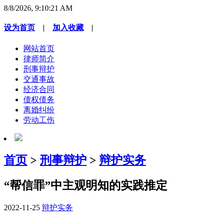
8/8/2026, 9:10:22 AM
设为首页
|
加入收藏
|
网站首页
律师简介
刑事辩护
交通事故
经济合同
债权债务
离婚纠纷
劳动工伤
首页
>
刑事辩护
>
辩护实务
“帮信罪”中主观明知的实践推定
2022-11-25
辩护实务