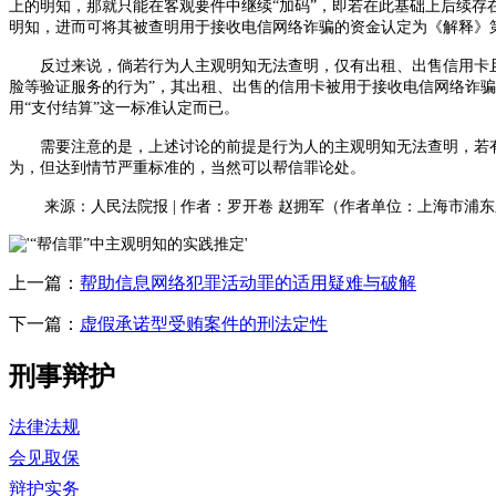
上的明知，那就只能在客观要件中继续“加码”，即若在此基础上后续存
明知，进而可将其被查明用于接收电信网络诈骗的资金认定为《解释》第
反过来说，倘若行为人主观明知无法查明，仅有出租、出售信用卡且
脸等验证服务的行为”，其出租、出售的信用卡被用于接收电信网络诈骗
用“支付结算”这一标准认定而已。
需要注意的是，上述讨论的前提是行为人的主观明知无法查明，若有
为，但达到情节严重标准的，当然可以帮信罪论处。
来源：人民法院报
|
作者：罗开卷 赵拥军
（作者单位：上海市浦东
上一篇：
帮助信息网络犯罪活动罪的适用疑难与破解
下一篇：
虚假承诺型受贿案件的刑法定性
刑事辩护
法律法规
会见取保
辩护实务