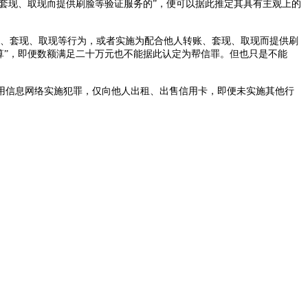
、套现、取现而提供刷脸等验证服务的”，便可以据此推定其具有主观上的
账、套现、取现等行为，或者实施为配合他人转账、套现、取现而提供刷
算”，即便数额满足二十万元也不能据此认定为帮信罪。但也只是不能
信息网络实施犯罪，仅向他人出租、出售信用卡，即便未实施其他行