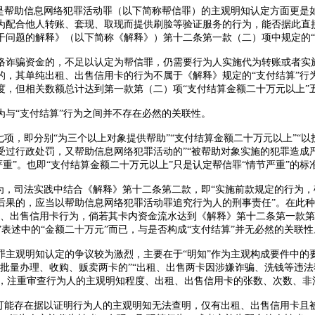
别是帮助信息网络犯罪活动罪（以下简称帮信罪）的主观明知认定方面更是
为配合他人转账、套现、取现而提供刷脸等验证服务的行为，能否据此直
干问题的解释》（以下简称《解释》）第十二条第一款（二）项中规定的“
诈骗资金的，不足以认定为帮信罪，仍需要行为人实施代为转账或者实施
的，其单纯出租、出售信用卡的行为不属于《解释》规定的
“支付结算”
度，但相关数额总计达到第一款第（二）项“支付结算金额二十万元以上”
为与
“支付结算”行为之间并不存在必然的关联性。
项，即分别“为三个以上对象提供帮助”“支付结算金额二十万元以上”“以
过行政处罚，又帮助信息网络犯罪活动的”“被帮助对象实施的犯罪造成严
严重”。也即“支付结算金额二十万元以上”只是认定帮信罪“情节严重”的标
行为，司法实践中结合《解释》第十二条第二款，即“实施前款规定的行为
后果的，应当以帮助信息网络犯罪活动罪追究行为人的刑事责任”。在此种
、出售信用卡行为，倘若其卡内资金流水达到《解释》第十二条第一款第
”表述中的“金额二十万元”而已，与是否构成“支付结算”并无必然的关联性
主观明知认定的争议较为激烈，主要在于
“明知”作为主观构成要件中
批量办理、收购、贩卖两卡的”“出租、出售两卡因涉嫌诈骗、洗钱等违
认定，注重审查行为人的主观明知程度、出租、出售信用卡的张数、次数、
全可能存在据以证明行为人的主观明知无法查明，仅有出租、出售信用卡且