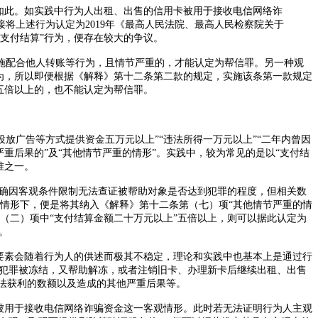
如此。如实践中行为人出租、出售的信用卡被用于接收电信网络诈
接将上述行为认定为
2019
年《最高人民法院、最高人民检察院关于
支付结算”行为，便存在较大的争议。
配合他人转账等行为，且情节严重的，才能认定为帮信罪。另一种观
行为，所以即便根据《解释》第十二条第二款的规定，实施该条第一款规定
五倍以上的，也不能认定为帮信罪。
投放广告等方式提供资金五万元以上”“违法所得一万元以上”“二年内曾因
重后果的”及“其他情节严重的情形”。实践中，较为常见的是以“支付结
准之一。
，确因客观条件限制无法查证被帮助对象是否达到犯罪的程度，但相关数
情形下，便是将其纳入《解释》第十二条第（七）项“其他情节严重的情
（二）项中“支付结算金额二十万元以上”五倍以上，则可以据此认定为
。
的要素会随着行为人的供述而极其不稳定，理论和实践中也基本上是通过行
法犯罪被冻结，又帮助解冻，或者注销旧卡、办理新卡后继续出租、出售
非法获利的数额以及造成的其他严重后果等。
被用于接收电信网络诈骗资金这一客观情形。此时若无法证明行为人主观