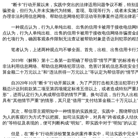
“断卡”行动开展以来，实践中突出的法律适用问题争议不断，特
骗资金，但行为人并未实施代为转账、套现、取现等行为，或者未实施
办理非法利用信息网络、帮助信息网络犯罪活动等刑事案件适用法律若
一种观点认为，行为人单纯出租、出售的信用卡被用于接收电信网络
点认为，行为人单纯出租、出售的信用卡被用于接收电信网络诈骗资金
的七项行为，确因客观条件限制无法查证被帮助对象是否达到犯罪的程
笔者认为，上述两种观点均不够全面。首先，出租、出售信用卡行
2019
年《解释》第十二条第一款明确了帮信罪“情节严重”的标准有七
非法利用信息网络、帮助信息网络犯罪活动、危害计算机信息系统安全受
算金额二十万元以上”和“违法所得一万元以上”等认定为帮信罪的“情节
自
2020
年
10
月“断卡”行动开展以来，为了严厉打击相关违法犯罪
额总计达到前款第二项至第四项规定标准五倍以上，或者造成特别严重
形”，进而认定行为人构成帮信罪的情节严重。换句话说，当行为人出租
具有“其他情节严重”的情形，其只是“借用”“支付结算金额二十万元以上
其次，帮信罪主观明知中一种情形的实践推定。实践中，围绕帮信罪
为人的客观行为方式予以把握。如司法实践中，对具有“跨省或多人结伙
的”等特征及表现的，便可判断构成“明知”。即实践中对于“明知”的
但是，在
“断卡”行动所涉纷繁复杂的案件事实中，司法实践中完