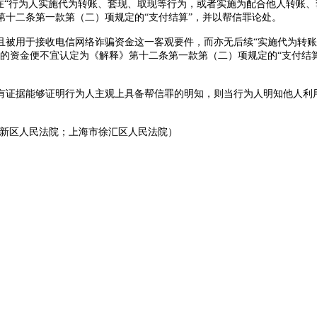
在“行为人实施代为转账、套现、取现等行为，或者实施为配合他人转账
十二条第一款第（二）项规定的“支付结算”，并以帮信罪论处。
被用于接收电信网络诈骗资金这一客观要件，而亦无后续
“实施代为转
的资金便不宜认定为《解释》第十二条第一款第（二）项规定的“支付结
证据能够证明行为人主观上具备帮信罪的明知，则当行为人明知他人利用
新区人民法院；上海市徐汇区人民法院）