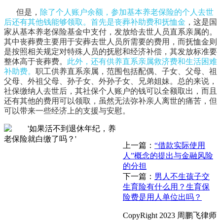
但是，
除了个人账户余额，参加基本养老保险的个人去世
后还有其他钱能够领取。首先是丧葬补助费和抚恤金
，这是国
家从基本养老保险基金中支付，发放给去世人员直系亲属的。
其中丧葬费主要用于安葬去世人员所需要的费用，而抚恤金则
是按照相关规定对特殊人员的抚慰和经济补偿，其发放标准要
整体高于丧葬费。
此外，还有供养直系亲属救济费和生活困难
补助费。
职工供养直系亲属，范围包括配偶、子女、父母、祖
父母、外祖父母、孙子女、外孙子女、兄弟姐妹。总的来说，
社保缴纳人去世后，其社保个人账户的钱可以全额取出，而且
还有其他的费用可以领取，虽然无法弥补亲人离世的痛苦，但
可以带来一些经济上的支援与安慰。
上一篇：
“借款实际使用
人”概念的提出与金融风险
的分担
下一篇：
男人不生孩子交
生育险有什么用？生育保
险费是用人单位出吗？
CopyRight 2023 周鹏飞律师