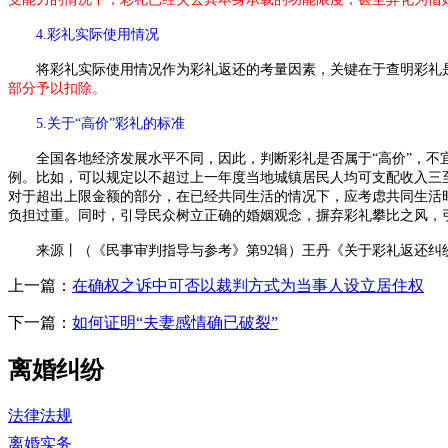
4.
彩礼实际使用情况
将彩礼实际使用情况作为彩礼返还的考量因素，关键在于查明彩礼
部分予以扣除。
5.
关于
“高价”彩礼的标准
全国各地经济发展水平不同，因此，判断彩礼是否属于
“高价”，
例。比如，可以规定以不超过上一年度当地城镇居民人均可支配收入三
对于超出上限金额的部分，在已经共同生活的情况下，应考虑共同生活
负担过重。同时，引导民众树立正确的婚姻观念，摒弃彩礼攀比之风，
来源丨（《民事审判指导与参考》第
92
辑）王丹《关于彩礼返还纠
上一篇：
在确权之诉中可否以裁判方式为当事人设立居住权
下一篇：
如何证明“夫妻感情确已破裂”
离婚纠纷
法律法规
离婚实务