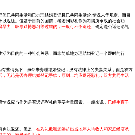
记但已共同生活和已办理结婚登记且已共同生活
)
的情况未予规定。而目
予以返还。但基于目前的国情，考虑到彩礼作为习惯所承载的社会功
庭暴力、吸毒赌博恶习等过错的，一般可不予返还。
确定是否返还彩礼
生活为目的的一种社会关系，而非简单地办理结婚登记一个即时的行
因为有些情况下，虽然未办理结婚登记，没有法律上的夫妻关系，但是双方
活，无论是否办理结婚登记手续，原则上均应返还彩礼；双方共同生活
育情况应当作为是否返还彩礼的重要考量因素。一般来说，
已经生育子
再判决返还。但是，
在彩礼数额远远超出当地年人均收人和家庭经济承
过高的，应当予以返还。