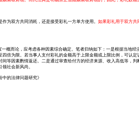
是作为双方共同消耗，还是接受彩礼一方单方使用。
如果彩礼用于双方共
不宜一概而论，应考虑各种因素综合确定。笔者归纳如下：一是根据当地经
至四倍为限。若当事人支付彩礼的金额高于上限金额或上限比例，可认定该
时间等因素酌情返还。二是通过审查给付方的经济来源、收入高低等，判
引领社会新风尚。
纷中的法律问题研究》