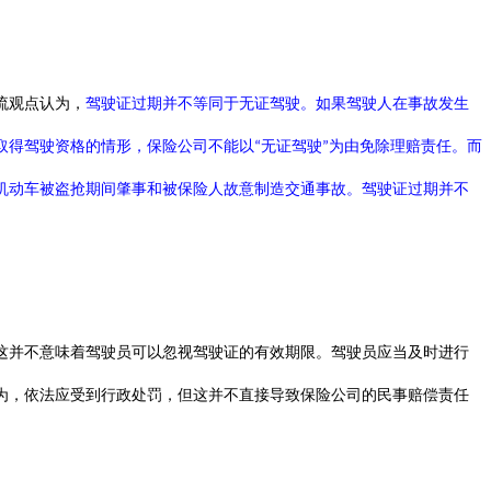
流观点认为，
驾驶证过期并不等同于无证驾驶。如果驾驶人在事故发生
取得驾驶资格的情形，保险公司不能以
无证驾驶
为由免除理赔责任。
而
“
”
机动车被盗抢期间肇事和被保险人故意制造交通事故。
驾驶证过期并
不
这并不意味着驾驶员可以忽视驾驶证的有效期限。驾驶员应当及时进行
为，依法应受到行政处罚，但这并不直接导致保险公司的民事赔偿责任