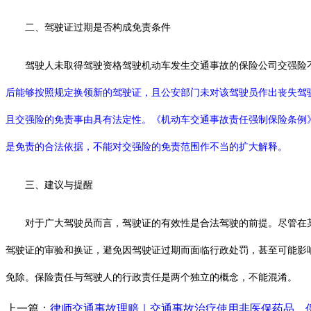
二、
驾驶证
过期是否构成免责条件
驾驶人未取得驾驶资格
驾驶机动车发生交通事故的保险公司交强险
后能够按照规定换领新的驾驶证，且公安部门未对该驾驶员作出丧失驾
且
交强险的免责事由具有法定性。《机动车交通事故责任强制保险条例
是免责的合法依据
，不能对交强险的免责范围作
不当
的
扩大解释
。
三
、建议与提醒
对于广大驾驶员而言，驾驶证的有效性是合法驾驶的前提。尽管在
驾驶证的审验和换证，避免因驾驶证过期而面临行政处罚，甚至可能影
免除。保险责任与驾驶人的行政责任是两个独立的概念，不能混淆。
上一篇：
律师交通事故理赔｜交通事故治疗使用非医保药品，