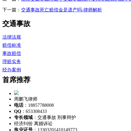
下一篇：
交通事故死亡赔偿金是遗产吗-律师解析
交通事故
法律法规
赔偿标准
事故赔偿
理赔实务
经办案例
首席推荐
周鹏飞律师
电话
：18857788008
QQ
：653308433
专长领域
：交通事故 刑事辩护
经济纠纷 离婚诉讼
执业证号
：13303201410149773