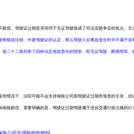
不赔偿。
驾驶证
过期
是否等同于无证驾驶就成了司法实践争议的焦点。主
驶资格或注销、作废驾驶证的认定，那么驾驶人在事故发生时并不属于未
》第二十二条列举了四种法定免除责任的情形，即无证驾驶、醉酒驾车、
某些情况下，法院可能不会支持保险公司因驾驶证过期而免责的主张，但
响保险赔偿。需要明确的是，驾驶证过期驾驶属于违反交通行政法规的行
保险公司交强险能拒赔吗