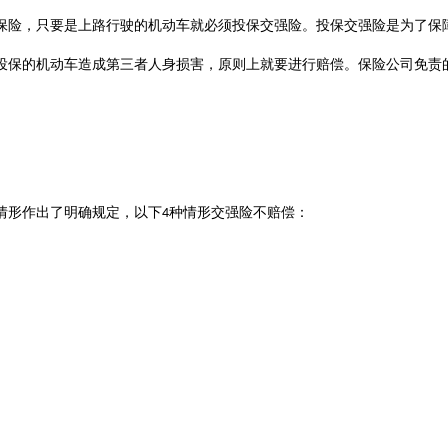
保险，只要是上路行驶的机动车就必须投保
交强险
。
投保交强险是
为了保
投保的机动车造成第三者人身损害，原则上就要进行赔偿。保险公司免责
情形作出了明确规定，
以下
种情形
交强险不赔偿
：
4