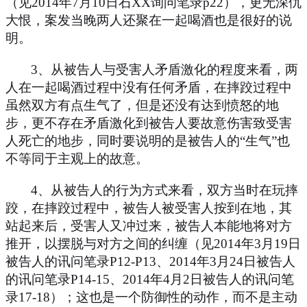
（见
2014
年
7
月
10
日石
XX
询问笔录
p22
），更无深仇
大恨，案发当晚两人还聚在一起喝酒也是很好的说
明。
3
、从被告人与受害人矛盾激化的程度来看，两
人在一起喝酒过程中没有任何矛盾，在摔跤过程中
虽然双方有点生气了，但是还没有达到愤怒的地
步，更不存在矛盾激化到被告人要故意伤害致受害
人死亡的地步，同时要说明的是被告人的“生气”也
不等同于主观上的故意。
4
、从被告人的行为方式来看，双方当时在玩摔
跤，在摔跤过程中，被告人被受害人按到在地，其
站起来后，受害人又冲过来，被告人本能地将对方
推开，以摆脱与对方之间的纠缠（见
2014
年
3
月
19
日
被告人的讯问笔录
P12-P13
、
2014
年
3
月
24
日被告人
的讯问笔录
P14-15
、
2014
年
4
月
2
日被告人的讯问笔
录
17-18
）；这也是一个防御性的动作，而不是主动