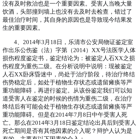
没有及时救治也是一个重要因素。受害人当晚大量
饮酒，头部撞到墙上也没有去及时去检查，错过了
最佳治疗时间，其自身的原因也是导致现今结果发
生的重要因素。
4
、
2014
年
3
月
18
日，乐清市公安局物证鉴定室
作出乐公伤鉴（法）字第（
2014
）
XX
号法医学人体
损伤程度鉴定书，鉴定结论为：被鉴定人石
XX
之损
伤程度为重伤二级。在分析说明中说明：现被鉴定
人石
XX
卧床昏迷中，尚处于治疗阶段，待治疗终结
伤势稳定后，如处于植物生存状态或遗留瘫痪等严
重功能障碍，再进行鉴定。从该份鉴定我们可以知
道受害人在鉴定的时候的伤情为重伤二级，在治疗
终结后有可能会处于植物生存状态或遗留瘫痪等严
重功能障碍。但是在
2014
年
7
月
8
日中午受害人死
亡。那么在
2014
年
3
月
18
日鉴定结论出具后到受害人
死亡期间是否有其他因素的介入呢？辩护人认为是
有的，主要有以下因素的介入：