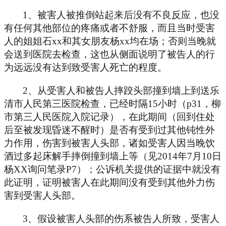
1
、被害人被推倒站起来后没有不良反应，也没
有任何其他部位的疼痛或者不舒服，而且当时受害
人的姐姐石
xx
和其女朋友杨
xx
均在场；否则当晚就
会送到医院去检查，这也从侧面说明了被告人的行
为远远没有达到致受害人死亡的程度。
2
、从受害人和被告人摔跤头部撞到墙上到送乐
清市人民第三医院检查，已经时隔
15
小时（
p31
，柳
市第三人民医院入院记录），在此期间（回到住处
后至被发现昏迷不醒时）是否有受到过其他钝性外
力作用，伤害到被害人头部，诸如受害人因当晚饮
酒过多起床解手摔倒撞到墙上等（见
2014
年
7
月
10
日
杨
XX
询问笔录
P7
）；公诉机关提供的证据中就没有
此证明，证明被害人在此期间没有受到其他外力伤
害到受害人头部。
3
、假设被害人头部的伤系被告人所致，受害人