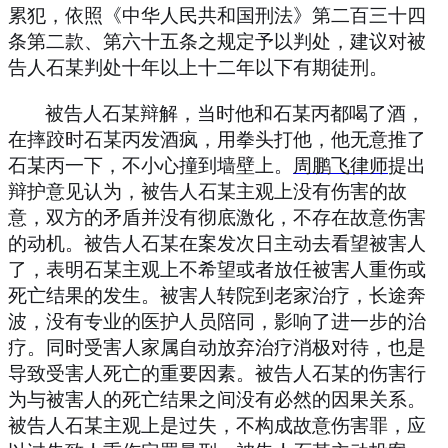
累犯，依照《中华人民共和国刑法》第二百三十四
条第二款、第六十五条之规定予以判处，建议对被
告人石某判处十年以上十二年以下有期徒刑。
被告人石某辩解，当时他和石某丙都喝了酒，
在摔跤时石某丙发酒疯，用拳头打他，他无意推了
石某丙一下，不小心撞到墙壁上。
周鹏飞律师
提出
辩护意见认为，被告人石某主观上没有伤害的故
意，双方的矛盾并没有彻底激化，不存在故意伤害
的动机。被告人石某在案发次日主动去看望被害人
了，表明石某主观上不希望或者放任被害人重伤或
死亡结果的发生。被害人转院到老家治疗，长途奔
波，没有专业的医护人员陪同，影响了进一步的治
疗。同时受害人家属自动放弃治疗消极对待，也是
导致受害人死亡的重要因素。被告人石某的伤害行
为与被害人的死亡结果之间没有必然的因果关系。
被告人石某主观上是过失，不构成故意伤害罪，应