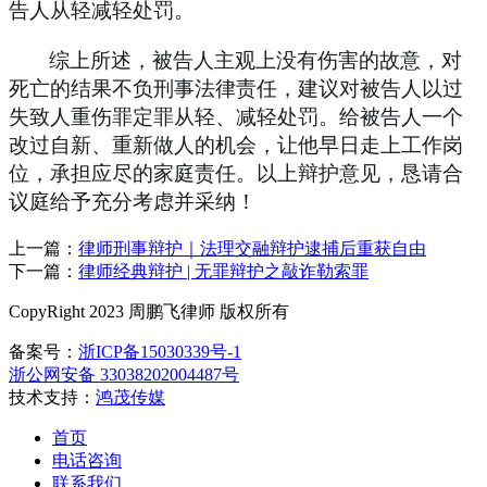
告人从轻减轻处罚。
综上所述，被告人主观上没有伤害的故意，对
死亡的结果不负刑事法律责任，建议对被告人以过
失致人重伤罪定罪从轻、减轻处罚。给被告人一个
改过自新、重新做人的机会，让他早日走上工作岗
位，承担应尽的家庭责任。以上辩护意见，恳请合
议庭给予充分考虑并采纳！
上一篇：
律师刑事辩护｜法理交融辩护逮捕后重获自由
下一篇：
律师经典辩护 | 无罪辩护之敲诈勒索罪
CopyRight 2023 周鹏飞律师 版权所有
备案号：
浙ICP备15030339号-1
浙公网安备 33038202004487号
技术支持：
鸿茂传媒
首页
电话咨询
联系我们