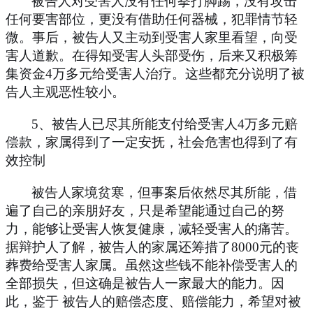
被告人对受害人没有任何拳打脚踢，没有攻击
任何要害部位，更没有借助任何器械，犯罪情节轻
微。事后，被告人又主动到受害人家里看望，向受
害人道歉。在得知受害人头部受伤，后来又积极筹
集资金
4
万多元给受害人治疗。这些都充分说明了被
告人主观恶性较小。
5
、被告人已尽其所能支付给受害人
4
万多元赔
偿款，家属得到了一定安抚，社会危害也得到了有
效控制
被告人家境贫寒，但事案后依然尽其所能，借
遍了自己的亲朋好友，只是希望能通过自己的努
力，能够让受害人恢复健康，减轻受害人的痛苦。
据辩护人了解，被告人的家属还筹措了
8000
元的丧
葬费给受害人家属。虽然这些钱不能补偿受害人的
全部损失，但这确是被告人一家最大的能力。因
此，鉴于
被告人的赔偿态度、赔偿能力，希望对被