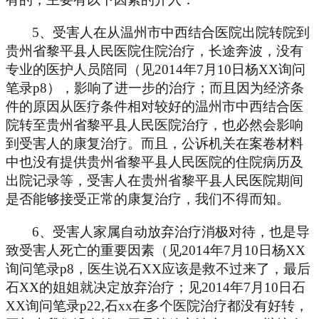
5
、受害人在从温州市中西结合医院出院转院到
贵州省黎平县人民医院住院治疗，长途奔波，没有
专业的医护人员陪同（见
2014
年
7
月
10
日杨
XX
询问
笔录
p8
），影响了进一步的治疗；而且因为经济条
件的原因从医疗条件相对较好的温州市中西结合医
院转至贵州省黎平县人民医院治疗，也必然会影响
到受害人的康复治疗。而且，公诉机关在案卷材料
中也没有提供贵州省黎平县人民医院的住院病历及
出院记录等，受害人在贵州省黎平县人民医院期间
是否能够接受正常的康复治疗，我们不得而知。
6
、受害人家属自动放弃治疗消极对待，也是导
致受害人死亡的重要因素（见
2014
年
7
月
10
日杨
XX
询问笔录
p8
，医生说石
XX
应该是救不过来了，最后
石
XX
的姐姐就决定放弃治疗；见
2014
年
7
月
10
日石
XX
询问笔录
p22,
石
xx
在多个医院治疗都没有好转，