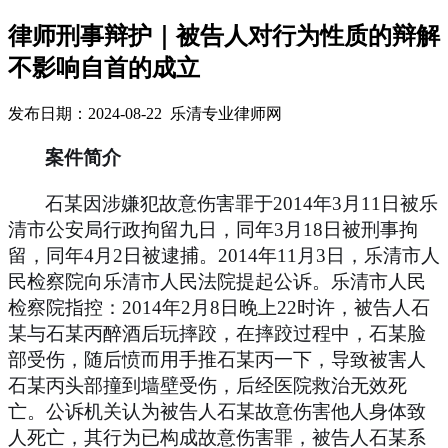
律师刑事辩护｜被告人对行为性质的辩解
不影响自首的成立
发布日期：2024-08-22 乐清专业律师网
案件简介
石某因涉嫌犯故意伤害罪于
2014
年
3
月
11
日被乐
清市公安局行政拘留九日，同年
3
月
18
日被刑事拘
留，同年
4
月
2
日被逮捕。
2014
年
11
月
3
日，乐清市人
民检察院向乐清市人民法院提起公诉。乐清市人民
检察院指控：
2014
年
2
月
8
日晚上
22
时许，被告人石
某与石某丙醉酒后玩摔跤，在摔跤过程中，石某脸
部受伤，随后愤而用手推石某丙一下，导致被害人
石某丙头部撞到墙壁受伤，后经医院救治无效死
亡。公诉机关认为被告人石某故意伤害他人身体致
人死亡，其行为已构成故意伤害罪，被告人石某系