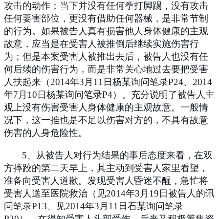
攻击的动作；当下并没有任何拳打脚踢，没有攻击
任何要害部位，更没有借助任何器械，是非常节制
的行为。如果被告人真有损害他人身体健康的主观
故意，应当是在受害人被推倒后继续实施伤害行
为；但是本案受害人被推出去后，被告人也没有任
何后续的伤害行为，而是非常关心地过去要把受害
人扶起来（
2014
年
3
月
11
日杨某询问笔录
P24
、
2014
年
7
月
10
日杨某询问笔录
P4
）。充分说明了被告人主
观上没有伤害受害人身体健康的主观故意。一般情
况下，这一推也是不足以伤害对方的，不具有故意
伤害的人身危险性。
5
、从被告人对行为结果的事后态度来看，在双
方摔跤的第二天早上，其主动到受害人家里看望，
准备向受害人道歉。发现受害人昏迷不醒，急忙将
受害人送至医院救治（见
2014
年
3
月
19
日被告人的讯
问笔录
P13
、见
2014
年
3
月
11
日石某询问笔录
P20
），在得知受害人头部受伤，后来又积极筹集资