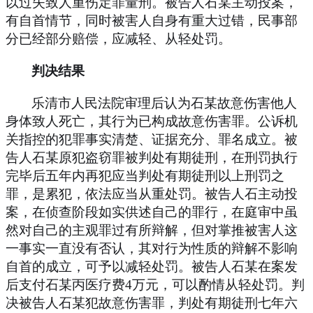
以过失致人重伤定罪量刑。被告人石某主动投案，
有自首情节，同时被害人自身有重大过错，民事部
分已经部分赔偿，应减轻、从轻处罚。
判决结果
乐清市人民法院审理后认为石某故意伤害他人
身体致人死亡，其行为已构成故意伤害罪。公诉机
关指控的犯罪事实清楚、证据充分、罪名成立。被
告人石某原犯盗窃罪被判处有期徒刑，在刑罚执行
完毕后五年内再犯应当判处有期徒刑以上刑罚之
罪，是累犯，依法应当从重处罚。被告人石主动投
案，在侦查阶段如实供述自己的罪行，在庭审中虽
然对自己的主观罪过有所辩解，但对掌推被害人这
一事实一直没有否认，其对行为性质的辩解不影响
自首的成立，可予以减轻处罚。被告人石某在案发
后支付石某丙医疗费
4
万元，可以酌情从轻处罚。判
决被告人石某犯故意伤害罪，判处有期徒刑七年六