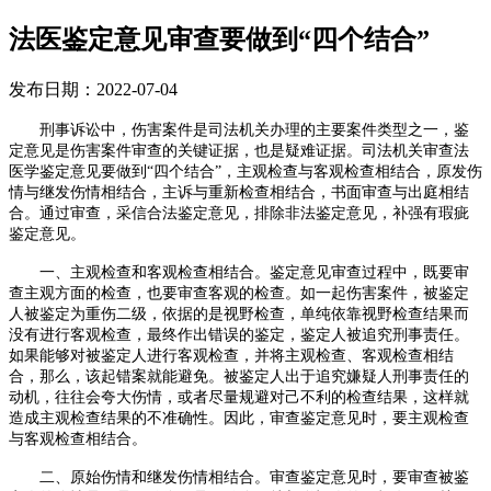
法医鉴定意见审查要做到“四个结合”
发布日期：2022-07-04
刑事诉讼中，伤害案件是司法机关办理的主要案件类型之一，鉴
定意见是伤害案件审查的关键证据，也是疑难证据。司法机关审查法
医学鉴定意见要做到
“四个结合”，主观检查与客观检查相结合，原发伤
情与继发伤情相结合，主诉与重新检查相结合，书面审查与出庭相结
合。通过审查，采信合法鉴定意见，排除非法鉴定意见，补强有瑕疵
鉴定意见。
一、主观检查和客观检查相结合。鉴定意见审查过程中，既要审
查主观方面的检查，也要审查客观的检查。如一起伤害案件，被鉴定
人被鉴定为重伤二级，依据的是视野检查，单纯依靠视野检查结果而
没有进行客观检查，最终作出错误的鉴定，鉴定人被追究刑事责任。
如果能够对被鉴定人进行客观检查，并将主观检查、客观检查相结
合，那么，该起错案就能避免。被鉴定人出于追究嫌疑人刑事责任的
动机，往往会夸大伤情，或者尽量规避对己不利的检查结果，这样就
造成主观检查结果的不准确性。因此，审查鉴定意见时，要主观检查
与客观检查相结合。
二、原始伤情和继发伤情相结合。审查鉴定意见时，要审查被鉴