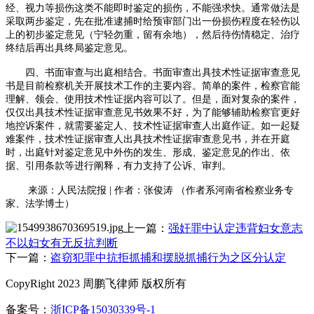
经、视力等损伤这类不能即时鉴定的损伤，不能强求快。通常做法是
采取两步鉴定，先在批准逮捕时给预审部门出一份损伤程度在轻伤以
上的初步鉴定意见（宁轻勿重，留有余地），然后待伤情稳定、治疗
终结后再出具终局鉴定意见。
四、书面审查与出庭相结合。书面审查出具技术性证据审查意见
书是目前检察机关开展技术工作的主要内容。简单的案件，检察官能
理解、领会、使用技术性证据内容可以了。但是，面对复杂的案件，
仅仅出具技术性证据审查意见书效果不好，为了能够辅助检察官更好
地控诉案件，就需要鉴定人、技术性证据审查人出庭作证。如一起疑
难案件，技术性证据审查人出具技术性证据审查意见书，并在开庭
时，出庭针对鉴定意见中外伤的发生、形成、鉴定意见的作出、依
据、引用条款等进行阐释，有力支持了公诉、审判。
来源：人民法院报
|
作者：张俊涛
（作者系河南省检察业务专
家、法学博士）
上一篇：
强奸罪中认定违背妇女意志
不以妇女有无反抗判断
下一篇：
盗窃犯罪中抗拒抓捕和摆脱抓捕行为之区分认定
CopyRight 2023 周鹏飞律师 版权所有
备案号：
浙ICP备15030339号-1