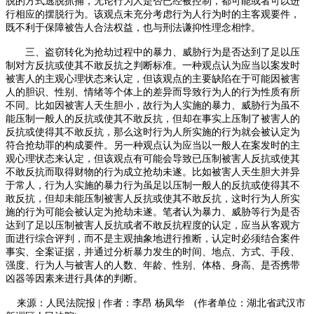
脱的方式逃脱抓捕，无论行为人是否已经被控制，都可能或者可以进
行相应的摆脱行为。该观点未充分考虑行为人行为时的主客观要件，
既不利于保障被告人合法权益，也与刑法谦抑性理念相悖。
三、盗窃转化为抢劫过程中的暴力、威胁行为是否达到了足以压
制对方反抗或使其不敢反抗之判断标准。一种观点认为应当以案发时
被害人的主观心理状态来认定，但该观点的主要缺陷在于可能因被害
人的胆识、性别、情绪等个体上的差异而导致行为人的行为性质有所
不同。比如因被害人天生胆小，故行为人实施的暴力、威胁行为虽不
能压制一般人的反抗或使其不敢反抗，但却在事实上压制了被害人的
反抗或使得其不敢反抗，那么这时行为人所实施的行为就会被认定为
符合抢劫罪的构成要件。另一种观点认为应当以一般人在案发时的主
观心理状态来认定，但该观点有可能会导致已压制被害人反抗或使其
不敢反抗而取得财物的行为成立抢劫未遂。比如被害人天生胆大并异
于常人，行为人实施的暴力行为虽足以压制一般人的反抗或使得其不
敢反抗，但却未能压制被害人反抗或使其不敢反抗，这时行为人所实
施的行为可能会被认定为抢劫未遂。笔者认为暴力、威胁等行为是否
达到了足以压制被害人反抗或者不敢反抗程度的认定，应当从客观方
面进行综合评判，而不是主观抽象地进行推断，认定时必须结合案件
事实、全案证据，并通过分析暴力发生的时间、地点、方式、手段、
强度、行为人与被害人的人数、年龄、性别、体格、身高、是否携带
凶器等因素来进行具体的判断。
来源：人民法院报
|
作者：李昂 杨凤华
(
作者单位：湖北省武汉市