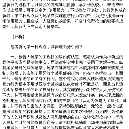
盗窃行为过程中，以摆脱的方式逃脱抓捕，暴力强度较小，未造成轻
伤以上后果，可不认定为
“使用暴力”，不以抢劫罪论处，其行为构成盗
窃罪；第二种观点认为鲍某在实施盗窃行为过程中，为抗拒抓捕而当
场使用暴力，且造成一人轻微伤的后果，符合转化型抢劫的犯罪构成
要件，其行为应当认定为抢劫罪。
【评析】
笔者赞同第一种观点，具体理由分析如下：
一、被告人鲍某的主观目的应如何认定。笔者认为作为小前提的
案件事实应当是法律事实，而法律事实并非完全等同于客观事实。纵
观案发当时的具体场景，鲍某在逃离过程中不慎摔倒在地即被李某控
制。随后，其实施了用牙咬李某腿部的行为，但在李某挥拳击打其面
部后，鲍某遂停止了有关行为。整个过程可清晰反映出鲍某所实施的
暴力行为根本不足以压制李某的反抗或者使其不敢反抗，而且当其遭
受李某拳击后便停止了自身行为，其实施的行为对被害人人身侵害并
不大。从而可推断出鲍某原有的盗窃犯意未发生转换，尚未形成新的
抢劫犯意，其实施
“暴力行为”时的主观目的可认定为仅是为了摆脱、逃
跑，并不具有伤害他人之意图。需特别说明的是，无论是一般抢劫还
是法律拟制的转化抢劫，二者的最低限度要求都是行为人的行为侵犯
了他人的财产权利以及他人意思活动的自由。在转化型抢劫中，行为
人最初的目的可能仅是盗窃等，后为抗拒抓捕而当场使用暴力或以暴
力相威胁，此时暴力、威胁的程度应界定为以被害人不敢或不能反