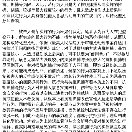
抗、抓捕等为限。因此，若行为人只是为了摆脱抓捕从而实施的推
搡、踢踹、咬抓等暴力程度较小的行为，且未造成轻伤以上后果时，
不宜认定行为人具有侵犯他人意思活动自由的主观目的，即转化型抢
劫的意图。
二、被告人鲍某实施的行为应如何认定。笔者认为行为人在犯盗
窃罪中，所实施的暴力行为不能一概简单地认为系抗拒抓捕，从而认
定构成转化型抢劫。依据《最高人民法院关于审理抢劫刑事案件适用
法律若干问题的指导意见》规定，对于以摆脱的方式逃脱抓捕，暴力
强度较小，未造成轻伤以上后果的，可不认定为
“使用暴力”，不以抢劫
罪论处。该意见将暴力强度较小的摆脱抓捕与强度较大的抗拒抓捕明
显区别开来，并对摆脱抓捕行为提高了入罪门槛，即造成轻伤以上后
果，才可能构成抢劫罪。如前所述，鲍某的行为在客观上并不足以压
制被害人的反抗或使其不敢反抗，故其行为在性质上可认定为系暴力
强度较小的摆脱抓捕行为。该行为与抗拒抓捕有着本质上的不同，抗
拒抓捕是指行为人对抓捕人故意实施殴打、伤害等危及人身健康或生
命安全的行为，或者以实施上述暴力行为相威胁，从而压制他人的反
抗或使他人不敢反抗，从根本上看抗拒抓捕系侵害他人意思活动自由
的行为。同时需补充说明的是，有观点认为本案中鲍某已被控制住，
故其实施的行为不应属于摆脱抓捕，因为被控制后无法也不存在进行
摆脱一说，因此不论其行为的暴力程度，都属于抗拒抓捕，理应构成
转化型抢劫。笔者认为上述观点看似从文义解释角度对相关概念进行
理解，但实则与指导意见的精神不符。摆脱抓捕行为的实质就是以摆