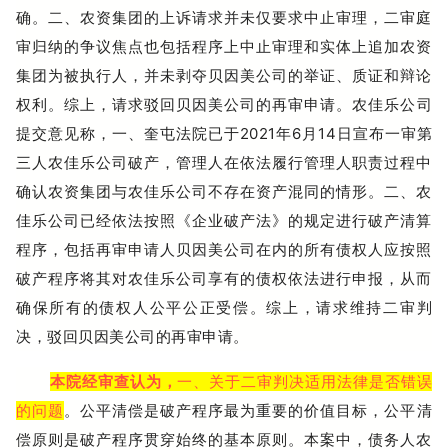
确。二、农资集团的上诉请求并未仅要求中止审理，二审庭
审归纳的争议焦点也包括程序上中止审理和实体上追加农资
集团为被执行人，并未剥夺贝因美公司的举证、质证和辩论
权利。综上，请求驳回贝因美公司的再审申请。
农佳乐公司
提交意见称，一、奎屯法院已于2021年6月14日宣布一审第
三人农佳乐公司破产，管理人在依法履行管理人职责过程中
确认农资集团与农佳乐公司不存在资产混同的情形。二、农
佳乐公司已经依法按照《企业破产法》的规定进行破产清算
程序，包括再审申请人贝因美公司在内的所有债权人应按照
破产程序将其对农佳乐公司享有的债权依法进行申报，从而
确保所有的债权人公平公正受偿。综上，请求维持二审判
决，驳回贝因美公司的再审申请。
本院经审查认为，
一、关于二审判决适用法律是否错误
的问题
。公平清偿是破产程序最为重要的价值目标，公平清
偿原则是破产程序贯穿始终的基本原则。本案中，债务人农