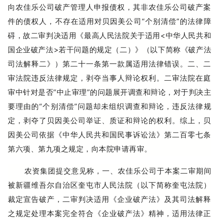
向农佳乐公司破产管理人申报债权，其非农佳乐公司破产案
件的债权人，不存在适用对贝因美公司“个别清偿”的法律障
碍，故二审判决适用《最高人民法院关于适用<中华人民共和
国企业破产法>若干问题的规定（二）》（以下简称《破产法
司法解释二》）第二十一条第一款属适用法律错误。二、二
审法院违反法律规定，剥夺当事人辩论权利。二审法院在庭
审中针对是否“中止审理”的问题展开调查和辩论，对于判决主
要理由的“个别清偿”问题却未组织调查和辩论，违反法律规
定，剥夺了贝因美公司举证、质证和辩论的权利。综上，贝
因美公司依据《中华人民共和国民事诉讼法》第二百零七条
第六项、第九项之规定，向本院申请再审。
农资集团提交意见称，一、农佳乐公司于本案二审期间
被新疆维吾尔自治区奎屯市人民法院（以下简称奎屯法院）
裁定宣告破产，二审判决适用《企业破产法》及其司法解释
之规定处理本案完全符合《企业破产法》精神，适用法律正