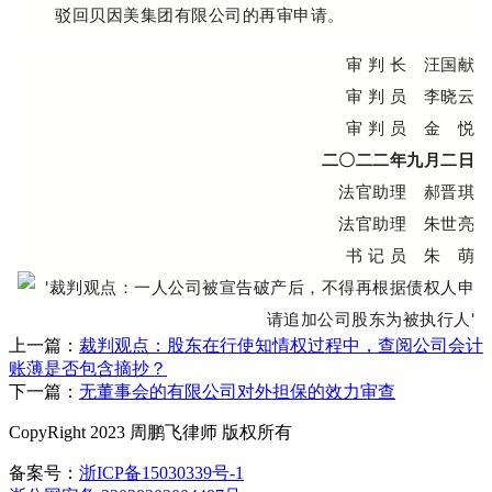
驳回贝因美集团有限公司的再审申请。
审 判 长 汪国献
审 判 员 李晓云
审 判 员 金 悦
二〇二二年九月二日
法官助理 郝晋琪
法官助理 朱世亮
书 记 员 朱 萌
上一篇：
裁判观点：股东在行使知情权过程中，查阅公司会计
账薄是否包含摘抄？
下一篇：
无董事会的有限公司对外担保的效力审查
CopyRight 2023 周鹏飞律师 版权所有
备案号：
浙ICP备15030339号-1