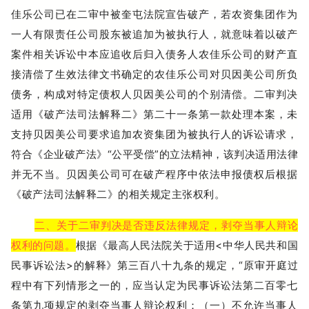
佳乐公司已在二审中被奎屯法院宣告破产，若农资集团作为
一人有限责任公司股东被追加为被执行人，就意味着以破产
案件相关诉讼中本应追收后归入债务人农佳乐公司的财产直
接清偿了生效法律文书确定的农佳乐公司对贝因美公司所负
债务，构成对特定债权人贝因美公司的个别清偿。二审判决
适用《破产法司法解释二》第二十一条第一款处理本案，未
支持贝因美公司要求追加农资集团为被执行人的诉讼请求，
符合《企业破产法》“公平受偿”的立法精神，该判决适用法律
并无不当。贝因美公司可在破产程序中依法申报债权后根据
《破产法司法解释二》的相关规定主张权利。
二、关于二审判决是否违反法律规定，剥夺当事人辩论
权利的问题。
根据《最高人民法院关于适用<中华人民共和国
民事诉讼法>的解释》第三百八十九条的规定，“原审开庭过
程中有下列情形之一的，应当认定为民事诉讼法第二百零七
条第九项规定的剥夺当事人辩论权利：（一）不允许当事人