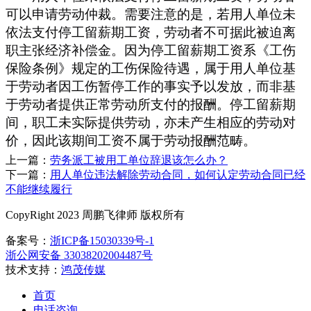
可以申请劳动仲裁。需要注意的是，
若用人单位未
依法支付停工留薪期工资，劳动者
不
可据此
被迫离
职
主张经济补偿金。
因为
停工留薪期工资系《工伤
保险条例》规定的工伤保险待遇，属于用人单位基
于劳动者因工伤暂停工作的事实予以发放，而非基
于劳动者提供正常劳动所支付的报酬。停工留薪期
间，职工未实际提供劳动，亦未产生相应的劳动对
价，因此该期间工资不属于劳动报酬范畴。
上一篇：
劳务派工被用工单位辞退该怎么办？
下一篇：
用人单位违法解除劳动合同，如何认定劳动合同已经
不能继续履行
CopyRight 2023 周鹏飞律师 版权所有
备案号：
浙ICP备15030339号-1
浙公网安备 33038202004487号
技术支持：
鸿茂传媒
首页
电话咨询