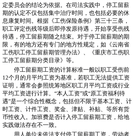
定委员会的结论为依据。在司法实践中，停工留薪
期的认定不仅包括集中治疗时间，也包括必要的休
息康复时间。根据《工伤保险条例》第三十三条，
职工评定伤残等级后即停发原待遇，开始享受伤残
待遇，停工留薪期随之结束。对于停工留薪期的期
限，
有的地方还有专门的
地方性规定，如《云南省
工伤职工停工留薪期管理办法》
、
《重庆市工伤职
工停工留薪期分类目录》等
。
停工留薪期工资的计算标准
一般以职工受伤前
12个月的月平均工资为基准，若职工无法提供工资
证明，通常会参照统筹地区职工月平均工资或行业
平均工资进行计算。“本人工资”或“原工资福利待
遇”是一个
综合性概念，包括但不限于基本工资、计
时工资、计件工资、奖金、津贴、补贴、等所有货
币性收入。加班费是否
计入停工留薪期工资
，给地
实践做法存在不一致。
用人单位未依法支付停工留薪期工资，劳动者