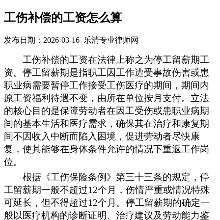
工伤补偿的工资怎么算
发布日期：2026-03-16 乐清专业律师网
工伤补偿的工资在法律上称之为
停工留薪
期工
资。
停工留薪
期
是指职工因工作遭受事故伤害或患
职业病需要暂停工作接受工伤医疗的期间，期间内
原工资福利待遇不变，由所在单位按月支付。
立法
的
核心目的是保障劳动者在因工受伤或患职业病期
间的基本生活和医疗需求，确保其在治疗和康复期
间不因收入中断而陷入困境
，
促进劳动者尽快康
复，使其能够在身体条件允许的情况下重返工作岗
位。
根据《工伤保险条例》第三十三条的规定，停
工留薪期一般不超过
12个月，伤情严重或情况特殊
可延长，但不得超过12个月。停工留薪期的确定
一
般
以医疗机构的诊断证明、治疗建议及劳动能力鉴