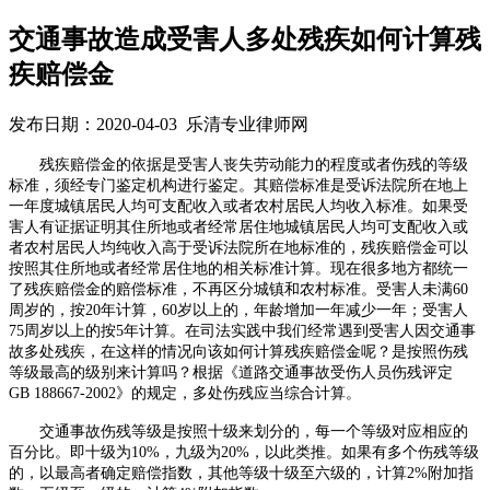
交通事故造成受害人多处残疾如何计算残
疾赔偿金
发布日期：2020-04-03 乐清专业律师网
残疾赔偿金的依据是受害人丧失劳动能力的程度或者伤残的等级
标准，须经专门鉴定机构进行鉴定。其赔偿标准是受诉法院所在地上
一年度城镇居民人均可支配收入或者农村居民人均收入标准。如果受
害人有证据证明其住所地或者经常居住地城镇居民人均可支配收入或
者农村居民人均纯收入高于受诉法院所在地标准的，残疾赔偿金可以
按照其住所地或者经常居住地的相关标准计算。现在很多地方都统一
了残疾赔偿金的赔偿标准，不再区分城镇和农村标准。受害人未满
60
周岁的，按
20
年计算，
60
岁以上的，年龄增加一年减少一年；受害人
75
周岁以上的按
5
年计算。在司法实践中我们经常遇到受害人因交通事
故多处残疾，在这样的情况向该如何计算残疾赔偿金呢？是按照伤残
等级最高的级别来计算吗？根据《道路交通事故受伤人员伤残评定
GB 188667-2002
》的规定，多处伤残应当综合计算。
交通事故伤残等级是按照十级来划分的，每一个等级对应相应的
百分比。即十级为
10%
，九级为
20%
，以此类推。如果有多个伤残等级
的，以最高者确定赔偿指数，其他等级十级至六级的，计算
2%
附加指