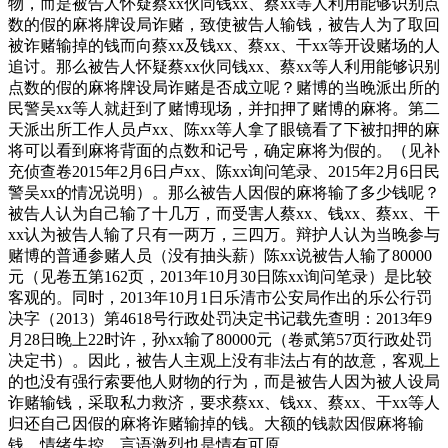
物，而是被告人怀疑蔡
xx
伙同钱
xx
、蔡
xx
等人利用能够识别点
数的假的麻将牌设局诈赌，致使被告人输钱，被告人为了取回
被诈赌输掉的钱而向蔡
xx
及钱
xx
、蔡
xx
、干
xx
等开设赌场的人
追讨。那么被告人怀疑蔡
xx
伙同钱
xx
、蔡
xx
等人利用能够识别
点数的假的麻将牌设局诈赌是否成立呢？赌博的当晚派出所的
民警吴
xx
等人就赶到了赌博现场，并扣押了赌博的麻将。第二
天派出所工作人员卢
xx
、陈
xx
等人拿了眼镜看了下被扣押的麻
将可以看到麻将背面的点数和记号，确定麻将为假的。（见补
充侦查卷
2015
年
2
月
6
日卢
xx
、陈
xx
询问笔录、
2015
年
2
月
6
日民
警吴
xx
的情况说明）。那么被告人因假的麻将输了多少钱呢？
被告人认为自己输了十几万，而受害人蔡
xx
、钱
xx
、蔡
xx
、干
xx
认为被告人输了只有一两万，三四万。辩护人认为当晚参与
赌博的普通参赌人员（没有抽头薪）陈
xx
说被告人输了
80000
元（见卷五第
162
页，
2013
年
10
月
30
日陈
xx
询问笔录）是比较
客观的。同时，
2013
年
10
月
1
日乐清市公安局作出的乐公行罚
决字（
2013
）第
4618
号行政处罚决定书记载先查明：
2013
年
9
月
28
日晚上
22
时许，孙
xx
输了
80000
元（卷贰第
57
页行政处罚
决定书）。因此，被告人主观上没有非法占有的故意，客观上
的也没有强行索要他人财物的行为，而是被告人因为被人设局
诈赌输钱，采取私力救济，要求蔡
xx
、钱
xx
、蔡
xx
、干
xx
等人
归还自己因假的麻将诈赌输掉的钱。大额的钱款因假麻将输
钱，情绪失控，言语激烈也是情有可原。