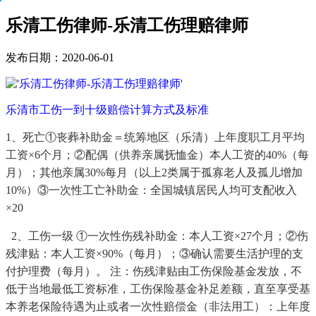
乐清工伤律师-乐清工伤理赔律师
发布日期：2020-06-01
乐清市工伤一到十级赔偿计算方式及标准
1、
死亡①
丧葬补助金＝统筹地区（乐清）上年度职工月平均
工资
×6
个月；②配偶（供养亲属抚恤金）本人工资的
40%
（每
月）；其他亲属
30%
每月（以上
2
类属于孤寡老人及孤儿增加
10%
）③一次性工亡补助金：全国城镇居民人均可支配收入
×
20
2、工伤
一级 ①
一次性伤残补助金：本人工资
×27
个月；②伤
残津贴：本人工资×
90%
（每月）；③确认需要生活护理的支
付护理费（每月）。 注：伤残津贴由工伤保险基金发放，不
低于当地最低工资标准，工伤保险基金补足差额，直至享受基
本养老保险待遇为止或者一次性赔偿金（非法用工）：上年度