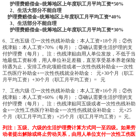
护理费赔偿金
=
统筹地区上年度职工月平均工资
*50%
2
、生活大部分不能自理
护理费赔偿金=
统筹地区上年度职工月平均工资
*40%
3
、生活部分不能自理
护理费赔偿金
=
统筹地区上年度职工月平均工资
*30%
6、工伤
五级 ①
一次性伤残补助金：本人工资
×18
个月；②伤
残津贴：本人工资×
70%
（每月）；③确认需要生活护理的支
付护理费（每月）。注：伤残津贴由用人单位发放，不低于当
地最低工资标准，用人单位补足差额，直至享受基本养老保险
待遇为止，安排工作此项赔偿或者一次性伤残补助金
+
一次性
工伤医疗补助金
+
一次性伤残就业补助金： 元
+30
个月（职工
月平均工资）
+30
个月（职工月平均工资）
=
元
7、工伤
六级 ①
一次性伤残补助金：本人工资
×16
个月；②伤
残津贴：本人工资×
60%
（每月）；③确认需要生活护理的支
付护理费（每月）。注：伤残津贴同五级或者一次性伤残补助
金
+
一次性工伤医疗补助金
+
一次性伤残就业补助金： 元
+25
个月（职工月平均工资）
+25
个月（职工月平均工资）
=
元。
列注：五级、六级的生活护理费计算方式同一至四级。如果劳
动者提出解除或终止劳动关系，由用人单位支付一次性工伤医