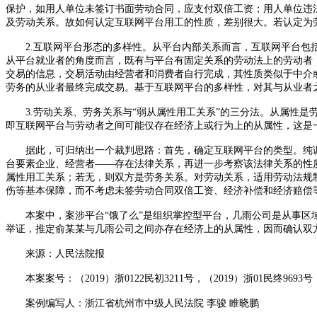
保护，如用人单位未签订书面劳动合同，应支付双倍工资；用人单位违
及劳动关系。故如何认定互联网平台用工的性质，差别很大。若认定为
2.
互联网平台形态的多样性。从平台内部关系而言，互联网平台包
从平台就业者的角度而言，既有与平台有固定关系的劳动法上的劳动者
交易的信息，交易活动由经营者和消费者自行完成，其性质类似于中介
劳务的从业者最终完成交易。基于互联网平台的多样性，对其与从业者
3.
劳动关系、劳务关系与“弱从属性用工关系”的三分法。从属性
即互联网平台与劳动者之间可能仅存在经济上或行为上的从属性，这是
据此，可归纳出一个裁判思路：首先，确定互联网平台的类型。纯调
台要素企业、经营者——存在法律关系，再进一步考察该法律关系的性
属性用工关系；若无，则双方是劳务关系。对劳动关系，适用劳动法规
伤等基本保障，而不考虑未签劳动合同双倍工资、经济补偿和经济赔偿
本案中，案涉平台
“饿了么”是组织掌控型平台，几雨公司是从事
举证，推定俞某某与几雨公司之间亦存在经济上的从属性，因而确认双
来源：人民法院报
本案案号：（
2019
）浙
0122
民初
3211
号，（
2019
）浙
01
民终
9693
号
案例编写人：浙江省杭州市中级人民法院
李骏
睢晓鹏