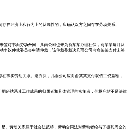
存在经济上和行为上的从属性的，应确认双方之间存在劳动关系。
方未签订书面劳动合同，几雨公司也未为俞某某办理社保，俞某某每月从
动争议仲裁委员会申请仲裁，该仲裁委裁决几雨公司向俞某某支付未签
在事实劳动关系。遂判决，几雨公司应向俞某某支付双倍工资差额，
但桐庐站系其工作成果的归属者和具体管理的实施者，但桐庐站不是法律
一是。劳动关系属于社会法范畴，劳动合同法对劳动者给与了极其周全的