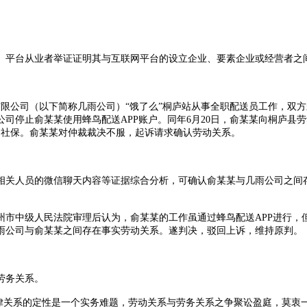
平台从业者举证证明其与互联网平台的设立企业、要素企业或经营者之间
限公司（以下简称几雨公司）“饿了么”桐庐站从事全职配送员工作，双
公司停止俞某某使用蜂鸟配送
APP
账户。同年
6
月
20
日，俞某某向桐庐县劳
的社保。俞某某对仲裁裁决不服，起诉请求确认劳动关系。
关人员的微信聊天内容等证据综合分析，可确认俞某某与几雨公司之间存
市中级人民法院审理后认为，俞某某的工作虽通过蜂鸟配送
APP
进行，
雨公司与俞某某之间存在事实劳动关系。遂判决，驳回上诉，维持原判。
劳务关系。
律关系的定性是一个实务难题，劳动关系与劳务关系之争聚讼盈庭，莫衷