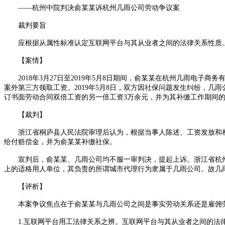
——杭州中院判决俞某某诉杭州几雨公司劳动争议案
裁判要旨
应根据从属性标准认定互联网平台与其从业者之间的法律关系性质。
【案情】
2018
年
3
月
27
日至
2019
年
5
月
8
日期间，俞某某在杭州几雨电子商务有
案外第三方领取工资。
2019
年
5
月
8
日，双方因社保问题发生纠纷，几雨
订书面劳动合同双倍工资的另一倍工资
3
万余元，并为其补缴工作期间
【裁判】
浙江省桐庐县人民法院审理后认为，根据当事人陈述、工资发放和相
给付赔偿金，并为俞某某补缴社保。
宣判后，俞某某、几雨公司均不服一审判决，提起上诉。浙江省杭州
上的适格用人单位，其负责的所谓城市代理行为隶属于几雨公司。故几
【评析】
本案争议焦点在于俞某某与几雨公司之间是事实劳动关系还是雇佣
1.
互联网平台用工法律关系之辨。互联网平台与其从业者之间的法