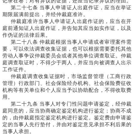
记录在卷；对有异议的证据，还应当记录异议的理由。
第二十七条
当事人申请证人出庭作证，应当在举证
期限届满前提出，并经仲裁庭准许。
仲裁庭准许当事人申请证人出庭作证的，应当在开
庭前通知证人出庭作证，并告知其应当如实作证，以及
作伪证的法律后果。
第二十八条
仲裁庭根据当事人申请或者审理案件需
要，可以依法调查收集证据，也可以根据需要委托其他
劳动人事争议仲裁委员会或者其他单位调查取证。仲裁
庭调查取证时，不得少于两人，并应当向被调查人出示
工作证件。
仲裁庭调查收集证据时，市场监督管理（工商行政
管理）行政部门、社会保险经办机构、社会保险费征收
机构等有关单位和个人应当予以协助配合，不得收取费
用。
第二十九条
当事人对专门性问题申请鉴定，经仲裁
庭同意的，应当协商确定鉴定机构进行鉴定；协商不成
的，由仲裁庭指定鉴定机构进行鉴定。鉴定费由申请鉴
定的当事人先行垫付，并由对鉴定意见承担不利后果的
当事人承担。