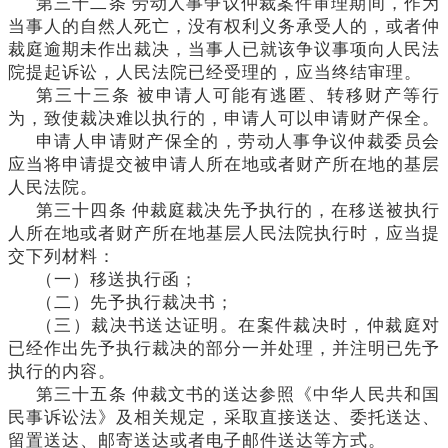
第三十二条
劳动人事争议仲裁案件审理期间，作为
当事人的自然人死亡，没有权利义务承受人的，或者仲
裁庭逾期未作出裁决，当事人已就该争议事项向人民法
院提起诉讼，人民法院已经受理的，应当终结审理。
第三十三条
被申请人可能有逃匿、转移财产等行
为，致使裁决难以执行的，申请人可以申请财产保全。
申请人申请财产保全的，劳动人事争议仲裁委员会
应当将申请提交被申请人所在地或者财产所在地的基层
人民法院。
第三十四条
仲裁庭裁决先予执行的，在移送被执行
人所在地或者财产所在地基层人民法院执行时，应当提
交下列材料：
（一）移送执行函；
（二）先予执行裁决书；
（三）裁决书送达证明。在案件裁决时，仲裁庭对
已经作出先予执行裁决的部分一并处理，并注明已先予
执行的内容。
第三十五条
仲裁文书的送达参照《中华人民共和国
民事诉讼法》及相关规定，采取直接送达、委托送达、
留置送达、邮寄送达或者电子邮件送达等方式。