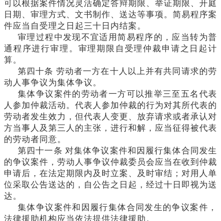
可以根据案件情况灵活确定答辩期限、举证期限、开庭
日期、审理方式、文书制作、送达等事项。简易程序案
件应当自受理之日起三十日内结案。
审理过程中发现不宜适用简易程序的，应当转为普
通程序进行审理。审理期限自受理仲裁申请之日起计
算。
第四十条
劳动者一方在十人以上并有共同请求的劳
动人事争议为集体争议。
集体争议案件的劳动者一方可以推举三至五名代表
人参加仲裁活动。代表人参加仲裁的行为对其所代表的
劳动者发生效力，但代表人变更、放弃请求或者承认对
方当事人及第三人的主张，进行和解，应当征得被代表
的劳动者同意。
第四十一条
对集体争议案件和因履行集体合同发生
的争议案件，劳动人事争议仲裁委员会应当在收到仲裁
申请后，在法定期限内及时立案、及时审结；对用人单
位采取公告送达的，自公告之日起，经过十日即视为送
达。
集体争议案件和因履行集体合同发生的争议案件，
法律援助机构应当依法提供法律援助。