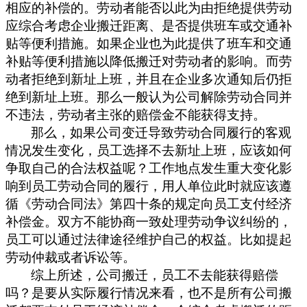
相应的补偿的。劳动者能否以此为由拒绝提供劳动
应综合考虑企业搬迁距离、是否提供班车或交通补
贴等便利措施。
如果企业
也为此提供了班车和交通
补贴等便利措施以降低搬迁对劳动者的影响。
而
劳
动者拒绝到新址上班，并且在
企业
多次通知后仍拒
绝到新址上班。
那么一般认为
公司解除劳动合同并
不违法，劳动者主张的赔偿金
不能获得支持
。
那么，如果
公司变迁导致劳动合同履行的客观
情况发生变化，
员工选择不去新址
上班
，应该如何
争取自己的合法权益呢？工作地点发生重大变化影
响到员工劳动合同的履行，
用人
单位此时就应该遵
循《劳动合同法》第四十条的规定向员工支付经济
补偿金
。双方不能协商一致处理劳动争议纠纷的
，
员工
可以通过法律途径维护自己的权益。比如提起
劳动仲裁或者诉讼等。
综上所述，公司搬迁，员工不去能获得赔偿
吗？是要
从实际履行情况
来
看，也不是所有公司搬