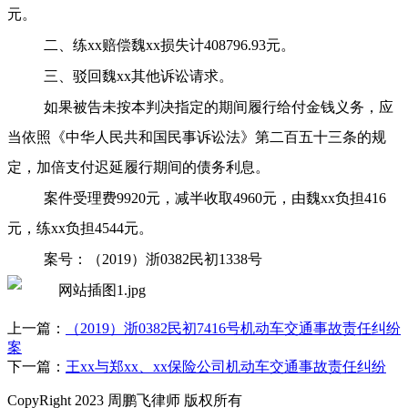
元。
二、练
xx赔偿魏xx损失计408796.93元。
三、驳回魏
xx其他诉讼请求。
如果被告未按本判决指定的期间履行给付金钱义务，应
当依照《中华人民共和国民事诉讼法》第二百五十三条的规
定，加倍支付迟延履行期间的债务利息。
案件受理费
9920元，减半收取4960元，由魏xx负担416
元，练xx负担4544元。
案号：（
2019）浙0382民初1338号
上一篇：
（2019）浙0382民初7416号机动车交通事故责任纠纷
案
下一篇：
王xx与郑xx、xx保险公司机动车交通事故责任纠纷
CopyRight 2023 周鹏飞律师 版权所有