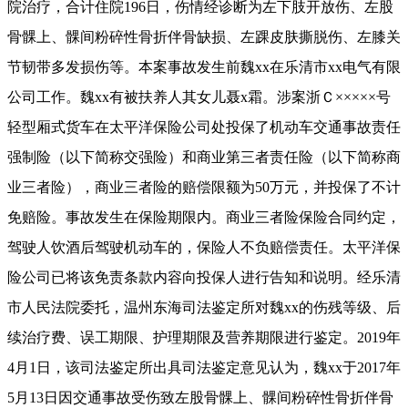
院治疗，合计住院196日，伤情经诊断为左下肢开放伤、左股
骨髁上、髁间粉碎性骨折伴骨缺损、左踝皮肤撕脱伤、左膝关
节韧带多发损伤等。本案事故发生前魏xx在乐清市xx电气有限
公司工作。魏xx有被扶养人其女儿聂x霜。涉案浙Ｃ×××××号
轻型厢式货车在太平洋保险公司处投保了机动车交通事故责任
强制险（以下简称交强险）和商业第三者责任险（以下简称商
业三者险），商业三者险的赔偿限额为50万元，并投保了不计
免赔险。事故发生在保险期限内。商业三者险保险合同约定，
驾驶人饮酒后驾驶机动车的，保险人不负赔偿责任。太平洋保
险公司已将该免责条款内容向投保人进行告知和说明。经乐清
市人民法院委托，温州东海司法鉴定所对魏xx的伤残等级、后
续治疗费、误工期限、护理期限及营养期限进行鉴定。2019年
4月1日，该司法鉴定所出具司法鉴定意见认为，魏xx于2017年
5月13日因交通事故受伤致左股骨髁上、髁间粉碎性骨折伴骨