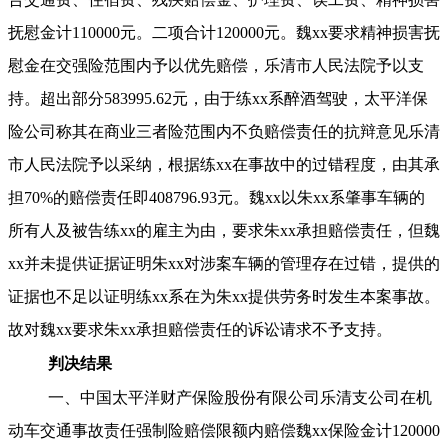
抚慰金计110000元。二项合计120000元。魏xx要求精神损害抚
慰金在交强险范围内予以优先赔偿，乐清市人民法院予以支
持。超出部分583995.62元，由于练xx系醉酒驾驶，太平洋保
险公司称其在商业三者险范围内不负赔偿责任的抗辩意见乐清
市人民法院予以采纳，根据练xx在事故中的过错程度，由其承
担70%的赔偿责任即408796.93元。魏xx以朱xx系肇事车辆的
所有人及被告练xx的雇主为由，要求朱xx承担赔偿责任，但魏
xx并未提供证据证明朱xx对涉案车辆的管理存在过错，提供的
证据也不足以证明练xx系在为朱xx提供劳务时发生本案事故。
故对魏xx要求朱xx承担赔偿责任的诉讼请求不予支持。
判决结果
一、中国太平洋财产保险股份有限公司乐清支公司在机
动车交通事故责任强制险赔偿限额内赔偿魏
xx保险金计120000