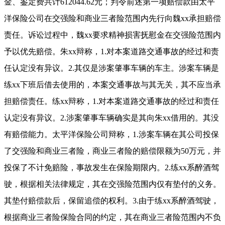
金、鉴定费共计612044.62元；判令前述第一项赔偿款由太平
洋保险公司在交强险和商业三者险范围内先行向魏xx承担赔偿
责任。诉讼过程中，魏xx要求精神损害抚慰金在交强险范围内
予以优先赔偿。朱xx辩称，1.对本案道路交通事故的经过和责
任认定没有异议。2.其仅是涉案肇事车辆的车主。涉案车辆是
练xx下班后借去使用的，本案交通事故与其无关，其不应当承
担赔偿责任。练xx辩称，1.对本案道路交通事故的经过和责任
认定没有异议。2.涉案肇事车辆确实是其向朱xx借用的。其没
有赔偿能力。太平洋保险公司辩称，1.涉案车辆在其公司投保
了交强险和商业三者险，商业三者险的赔偿限额为50万元，并
投保了不计免赔险，事故发生在保险期限内。2.练xx系醉酒驾
驶，根据相关法律规定，其在交强险范围内仅有垫付的义务。
其垫付赔偿款后，保留追偿的权利。3.由于练xx系醉酒驾驶，
根据商业三者险保险合同的约定，其在商业三者险范围内不负