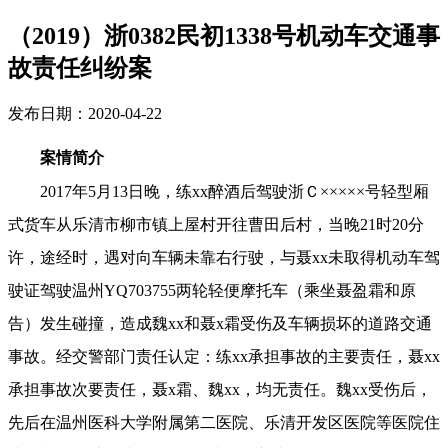
（2019）浙0382民初1338号机动车交通事
故责任纠纷案
发布日期：2020-04-22
案情简介
2017年5月13日晚，练xx醉酒后驾驶浙Ｃ×××××号轻型厢
式货车从乐清市柳市镇上屋村开往曹田后村，当晚21时20分
许，途经时，遇对向车辆未靠右行驶，与聂xx未取得机动车驾
驶证驾驶温州YQ703755两轮轻便摩托车（乘坐聂盈霜和原
告）发生碰撞，造成魏xx和聂x霜受伤及车辆损坏的道路交通
事故。经交警部门责任认定：练xx承担事故的主要责任，聂xx
承担事故次要责任，聂x霜、魏xx，均无责任。魏xx受伤后，
先后在温州医科大学附属第二医院、乐清开发区医院等医院住