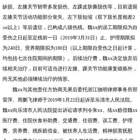
缺损、左膝关节韧带多发损伤、左踝皮肤撕脱伤等，目前遗留
左膝关节活动功能部分丧失、左下肢短缩（双下肢长度相差2
㎝以上）等后遗症，已构成八级伤残。魏xx的误工期限拟为自
受伤之日起至定残前一日（2019年3月31日）止、护理期限拟
为240日、营养期限拟为180日（以上期限自受伤之日起计算，
均包括七次住院期间的期限）。后续治疗费，魏xx决定放弃后
续相关治疗，目前可适当进行左膝、踝关节功能康复锻炼外，
尚无其他必须继续治疗的情形。
魏
xx与其他责任方协商无果后委托浙江驰明律师事务所郑
雷萍、周鹏飞律师于2019年1月22日起诉至乐清市人民法院。
魏xx向乐清市人民法院提出诉讼请求判令朱xx、练xx赔偿魏xx
医疗费、住院伙食补助费、交通费、住宿费、误工费、护理
费、营养费、残疾赔偿金、被扶养人生活费、精神损害抚慰