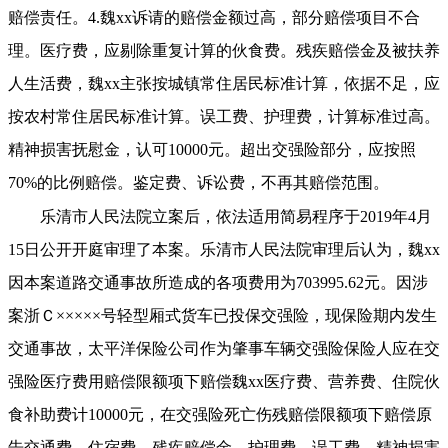
赔偿责任。4.魏xx诉请的赔偿金额过高，部分赔偿项目不合
理。医疗费，应剔除重复计算的伙食费。残疾赔偿金及被扶养
人生活费，魏xx主张按城镇常住居民标准计算，依据不足，应
按农村常住居民标准计算。误工费、护理费，计算标准过高。
精神损害抚慰金，认可10000元。超出交强险部分，应按照
70%的比例赔偿。鉴定费、诉讼费，不再其赔偿范围。
乐清市人民法院立案后，依法适用简易程序于
2019年4月
15日公开开庭审理了本案。乐清市人民法院审理后认为，魏xx
因本案道路交通事故所造成的各项费用为703995.62元。因涉
案浙Ｃ×××××号轻型厢式货车已投保交强险，现保险期内发生
交通事故，太平洋保险公司作为肇事车辆交强险保险人应在交
强险医疗费用赔偿限额项下赔偿魏xx医疗费、营养费、住院伙
食补助费计10000元，在交强险死亡伤残赔偿限额项下赔偿原
告交通费、住宿费、残疾赔偿金、护理费、误工费、精神损害