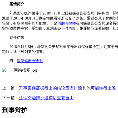
案情简介
刘某因涉嫌诈骗罪于2018年
10
月
12
日被嵊泗县公安局刑事拘留，羁
派后于2018年
10
月
31
日到定海区看守所会见了刘某。通过会见了解到刘
较轻，有取保候审的可能性。于是
周鹏飞律师
在向嵊泗县公安局递交辩
实陈述案件事实，系坦白，且刘某参与时间短，犯罪情节显著轻微，社
案件结果
2018年
11
月
8
日，嵊泗县公安局对刘某作出取保候审决定，刘某于
犯罪，终止对刘某的侦查。
附：
取保候审申请书
上一篇：
刑事案件证据得出的结论应当排除其他可能性得出唯
下一篇：
法理交融辩护逮捕后重获自由
刑事辩护