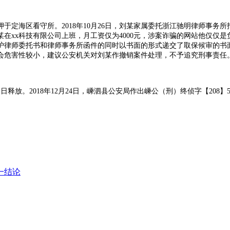
押于定海区看守所。
2018
年
10
月
26
日，刘某家属委托浙江驰明律师事务所
某在
xx
科技有限公司上班，月工资仅为
4000
元，涉案诈骗的网站他仅仅是
护律师委托书和律师事务所函件的同时以书面的形式递交了取保候审的书
会危害性较小，建议公安机关对刘某作撤销案件处理，不予追究刑事责任
当日释放。
2018
年
12
月
24
日，嵊泗县公安局作出嵊公（刑）终侦字【
208
】
一结论