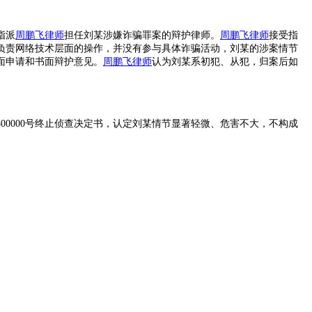
指派
周鹏飞律师
担任刘某涉嫌诈骗罪案的辩护律师。
周鹏飞律师
接受指
负责网络技术层面的操作，并没有参与具体诈骗活动，刘某的涉案情节
面申请和书面辩护意见。
周鹏飞律师
认为刘某系初犯、从犯，归案后如
。
500000
号终止侦查决定书，认定刘某情节显著轻微、危害不大，不构成