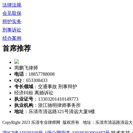
法律法规
会见取保
辩护实务
刑事诉讼
经办案例
首席推荐
周鹏飞律师
电话
：18857788008
QQ
：653308433
专长领域
：交通事故 刑事辩护
经济纠纷 离婚诉讼
执业证号
：13303201410149773
执业机构
：浙江驰明律师事务所
地址
：乐清市清远路321号清远大厦9楼
CopyRight 2023 乐清专业律师网 版权所有 地址：乐清市清远路清远
浙ICP备15030339号-1
浙公网安备 33038202004487号
技术支持