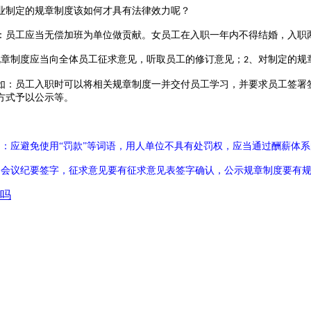
业制定的规章制度该如何才具有法律效力呢？
：员工应当无偿加班为单位做贡献。女员工在入职一年内不得结婚，入职
规章制度应当向全体员工征求意见，听取员工的修订意见；
、对制定的规
2
如：员工入职时可以将相关规章制度一并交付员工学习，并要求员工签署
方式予以公示等。
如：应避免使用
“罚款”等词语，用人单位不具有处罚权，应当通过酬薪体
和会议纪要签字，征求意见要有征求意见表签字确认，公示规章制度要有
吗