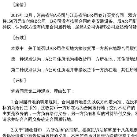
【案情】
2019
年
12
月，河南省的
A
公司与江苏省的
B
公司签订买卖合同，双方
将
150
万元支付给
B
公司，
B
公司没有按照合同约定安装设备。后
A
公司
异议，认为双方没有约定合同履行地，虽然
A
公司诉请
B
公司返还预付货
【分歧】
本案中，关于能否以
A
公司住所地为接收货币一方所在地即合同履
第一种观点认为，
A
公司住所地为接收货币一方所在地，其住所地
第二种观点认为，
A
公司住所地并非接收货币一方所在地，其住所
【评析】
笔者同意第二种观点。理由如下：
1.
合同履行地的确定规则。合同履行地首先以双方约定为准，在没
标的为给付货币的，接收货币一方所在地为合同履行地；交付不动产的
主要是双务的，一方负有给付义务，另一方负有相应的对待给付义务。
请求并结合合同义务确定合同履行地。
2.
关于“接收货币一方所在地”的理解。根据民诉法解释第十八条
告诉讼请求中被告应当履行的义务，不应简单地以原告诉讼请求指向金