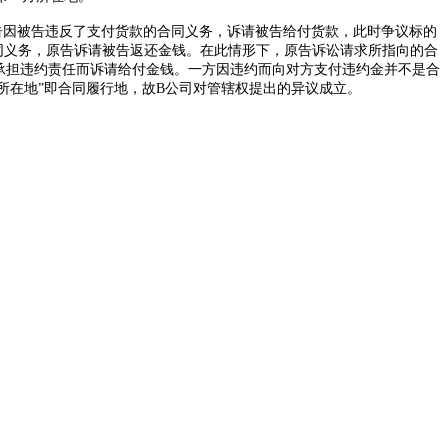
告因被告违反了支付货款的合同义务，诉请被告给付货款，此时争议标的
合同义务，原告诉请被告返还金钱。在此情形下，原告诉讼请求所指向的合
承担违约责任而诉请给付金钱。一方因违约而向对方支付违约金并不是合
所在地”即合同履行地，故
B
公司对管辖权提出的异议成立。