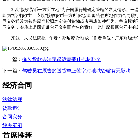
3.
以“接收货币一方所在地”为合同履行地确定管辖的常见情形。
即为“给付货币”，应以“接收货币一方所在地”即原告住所地作为合同
同义务通常为被告应当按照约定交付货物或者完成某种行为。争议标的
同义务，实质上是因违反合同义务而产生的责任，此时应根据合同中的
来源：人民法院报
|
作者：孙昭赟 孙明放
（作者单位：广东财经大
上一篇：
拖欠货款去法院起诉需要什么材料？
下一篇：
驾驶员在原告的送货单上签字对地域管辖有无影响
经济合同
法律法规
货款追讨
合同实务
经办案例
首席推荐