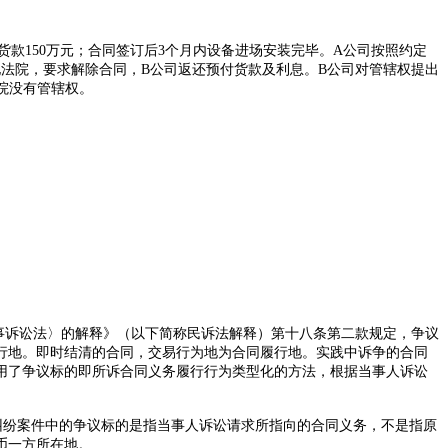
货款
150
万元；合同签订后
3
个月内设备进场安装完毕。
A
公司按照约定
地法院，要求解除合同，
B
公司返还预付货款及利息。
B
公司对管辖权提出
院没有管辖权。
事诉讼法〉的解释》（以下简称民诉法解释）第十八条第二款规定，争议
行地。即时结清的合同，交易行为地为合同履行地。实践中诉争的合同
用了争议标的即所诉合同义务履行行为类型化的方法，根据当事人诉讼
纠纷案件中的争议标的是指当事人诉讼请求所指向的合同义务，不是指原
币一方所在地。