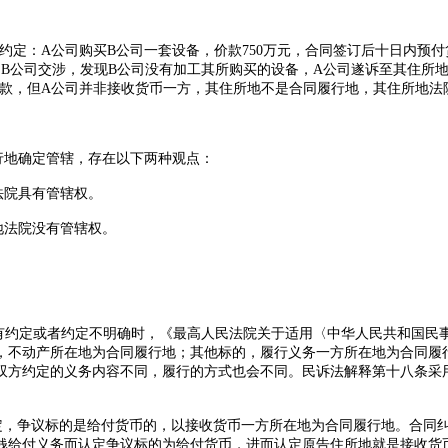
约定：
A
公司购买
B
公司一套设备，价款
750
万元，合同签订后十日内预付
到
B
公司交涉，发现
B
公司没有加工其所购买的设备，
A
公司遂诉至其住所
款，但
A
公司并非接收货币一方，其住所地不是合同履行地，其住所地法
行地确定管辖，存在以下两种观点：
法院具有管辖权。
地法院没有管辖权。
有约定或者约定不明确时，《最高人民法院关于适用〈中华人民共和国民
，不动产所在地为合同履行地；其他标的，履行义务一方所在地为合同履
双方约定的义务内容不同，履行的方式也会不同。民诉法解释第十八条采
规定，争议标的是给付货币的，以接收货币一方所在地为合同履行地。合同
钱给付义务而认定争议标的为给付货币，进而认定原告住所地就是接收货