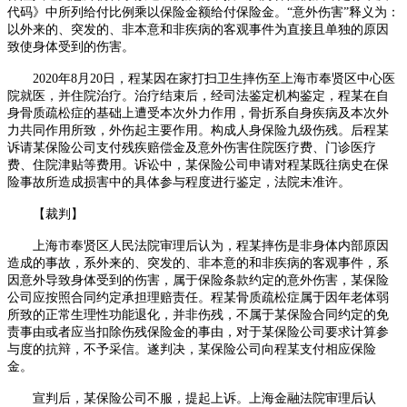
代码》中所列给付比例乘以保险金额给付保险金。“意外伤害”释义为：
以外来的、突发的、非本意和非疾病的客观事件为直接且单独的原因
致使身体受到的伤害。
2020
年
8
月
20
日，程某因在家打扫卫生摔伤至上海市奉贤区中心医
院就医，并住院治疗。治疗结束后，经司法鉴定机构鉴定，程某在自
身骨质疏松症的基础上遭受本次外力作用，骨折系自身疾病及本次外
力共同作用所致，外伤起主要作用。构成人身保险九级伤残。后程某
诉请某保险公司支付残疾赔偿金及意外伤害住院医疗费、门诊医疗
费、住院津贴等费用。诉讼中，某保险公司申请对程某既往病史在保
险事故所造成损害中的具体参与程度进行鉴定，法院未准许。
【裁判】
上海市奉贤区人民法院审理后认为，程某摔伤是非身体内部原因
造成的事故，系外来的、突发的、非本意的和非疾病的客观事件，系
因意外导致身体受到的伤害，属于保险条款约定的意外伤害，某保险
公司应按照合同约定承担理赔责任。程某骨质疏松症属于因年老体弱
所致的正常生理性功能退化，并非伤残，不属于某保险合同约定的免
责事由或者应当扣除伤残保险金的事由，对于某保险公司要求计算参
与度的抗辩，不予采信。遂判决，某保险公司向程某支付相应保险
金。
宣判后，某保险公司不服，提起上诉。上海金融法院审理后认