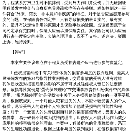
为，程某系打扫卫生时不慎摔倒，受到外力作用并受伤，并无证据证
明程某发生摔倒与自身所患骨质疏松症等存在关联。程某摔倒这一事
件符合
“外来、突发、非本意和非疾病”的特征。对于是否应当鉴定参与
度的问题，在保险责任判定中，只有导致损失的最直接的、最有效
的、最具有决定性作用的原因才是保险事故的近因。当该近因属于合
同约定承保范围时，保险人应当承担保险责任。某保险公司认为应当
进行参与度鉴定的主张，欠缺合理理由，应不予支持。遂判决，驳回
上诉，维持原判。
【评析】
本案主要争议焦点在于程某所受损害是否应当进行参与度鉴定。
1.
侵权损害纠纷中有关特殊体质的损害参与度的裁判规则。最高人
民法院发布的第
24
号指导性案例明确，交通事故的受害人没有过错，
其体质状况对损害后果的影响不属于可以减轻侵权人责任的法定情
形。该指导性案例是“蛋壳脑袋理论”在交通事故责任纠纷案件中的具体
适用。“蛋壳脑袋理论”是侵权法中关于人身损害赔偿责任的一项重要规
则，根据该规则，一个对他人犯有过失的人，不应计较受害人的个人
特质，尽管受害人的这种个人特质增加了他遭受损害的可能性和程
度；对于一个受害人的头骨破裂而引起的损害赔偿请求，受害人的头
骨异常、易于破裂不能成为抗辩的理由，即侵权人不能以此作为减少
应承担的损害赔偿金的理由。本案中，程某所患的骨质疏松症，系正
常的生理性功能退化，根据上述参与度的裁判规则，在侵权损害纠纷