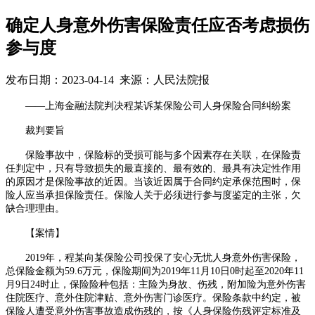
确定人身意外伤害保险责任应否考虑损伤
参与度
发布日期：2023-04-14 来源：人民法院报
——上海金融法院判决程某诉某保险公司人身保险合同纠纷案
裁判要旨
保险事故中，保险标的受损可能与多个因素存在关联，在保险责
任判定中，只有导致损失的最直接的、最有效的、最具有决定性作用
的原因才是保险事故的近因。当该近因属于合同约定承保范围时，保
险人应当承担保险责任。保险人关于必须进行参与度鉴定的主张，欠
缺合理理由。
【案情】
2019
年，程某向某保险公司投保了安心无忧人身意外伤害保险，
总保险金额为
59.6
万元，保险期间为
2019
年
11
月
10
日
0
时起至
2020
年
11
月
9
日
24
时止，保险险种包括：主险为身故、伤残，附加险为意外伤害
住院医疗、意外住院津贴、意外伤害门诊医疗。保险条款中约定，被
保险人遭受意外伤害事故造成伤残的，按《人身保险伤残评定标准及