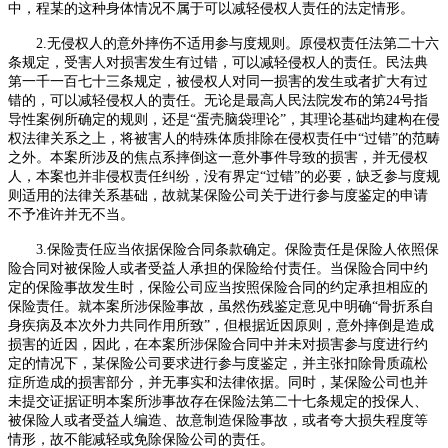
中，程某的这种身体情况不属于可以减轻侵权人责任的法定情形。
2.
无侵权人的意外摔伤不适用参与度规则。原侵权责任法第二十六
条规定，受害人对损害发生有过错，可以减轻侵权人的责任。民法典
第一千一百七十三条规定，被侵权人对同一损害的发生或者扩大有过
错的，可以减轻侵权人的责任。无论是最高人民法院发布的第
24
号指
导性案例所确定的规则，还是“蛋壳脑袋理论”，其理论基础均建构在侵
权法律关系之上，将被害人的特殊体质排除在侵权责任中“过错”的范畴
之外。本案所涉及的焦点系摔倒这一意外事件导致的损害，并无侵权
人，本案也并非侵权责任纠纷，没有界定“过错”的必要，缺乏参与度规
则适用的法律关系基础，故就某保险公司关于进行参与度鉴定的申请
不予准许并无不当。
3.
保险责任应当依据保险合同条款确定。保险责任是保险人依照保
险合同对被保险人或者受益人承担的保险给付责任。当保险合同中约
定的保险事故发生时，保险公司应当按照保险合同的约定承担相应的
保险责任。就本案所涉保险事故，虽然伤残鉴定意见中明确“骨折系自
身疾病及本次外力共同作用所致”，但根据近因原则，意外摔倒是造成
损害的近因，因此，在本案所涉保险合同中并未对损害参与度进行约
定的情况下，某保险公司要求进行参与度鉴定，并主张扣除骨质疏松
症所造成的损害部分，并无事实和法律依据。同时，某保险公司也并
未提交证据证明本案所涉事故存在保险法第二十七条规定的投保人、
被保险人或者受益人编造、故意制造保险事故，或者夸大损失程度等
情形，故不能减轻或免除保险公司的责任。