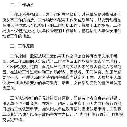
二、工作场所
工作场所是指职工日常工作所在的场所，以及单位临时指派职工
所从事工作的场所。工作场所不能与工作岗位划等号，只要劳动者是
在用人单位意志可以控制下的工作场所工作，就属于工作场所。工作
场所不仅包括接受用人单位管理的工作场所，也包括用人单位安排劳
动者工作的地点。
三、工作原因
工作原因一般应从职工受伤与工作之间是否具有因果关系来考
量。对工作原因的认定应结合工作时间及工作场所的因素全面理解，
且不应限定较小范围，而是应当将具有关联因素的原因都纳入考量范
围。在连续工作过程中和工作场所内，因就餐、工间休息、如厕等必
要的生活、生理活动时所受的伤害都应当认定为工伤。因参加用人单
位统一组织或者安排的学习教育、培训、文体活动受伤的也应当认定
为工伤。
工伤认定实行的是无过错责任原则，即使劳动者自身存在过错，
用人单位也不能免责。在发生工伤后，雇主应于
30
天内向社保行政部
门提出工伤认定申请。如果用人单位没有按时提出认定申请，工伤职
工或其近亲属可以在事故伤害发生之日起
1
年内向社保行政部门直接提
交认定申请。