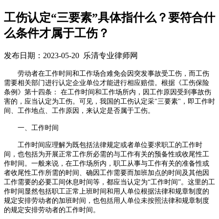
工伤认定“三要素”具体指什么？要符合什
么条件才属于工伤？
发布日期：2023-05-20 乐清专业律师网
劳动者在工作时间和工作场合难免会因突发事故受工伤，而工伤
需要相关部门进行认定企业单位才能进行相应赔偿。根据《工伤保险
条例》第十四条：
在工作时间和工作场所内，因工作原因受到事故伤
害的，应当认定为工伤。可见，我国的工伤认定采
"
三要素
"
，即工作时
间、工作地点、工作原因，来认定是否属于工伤。
一、工作时间
工作时间应理解为既包括法律规定或者单位要求职工的工作时
间，也包括为开展正常工作所必需的与工作有关的预备性或收尾性工
作时间。一般来说，在工作场所内，职工从事与工作有关的准备性或
者收尾性工作所需的时间、确因工作需要而加班加点的时间及其他因
工作需要的必要工间休息时间等，都应当认定为
“
工作时间
”
。这里的工
作时间显然包括职工正常上班时间和用人单位根据法律和规章制度的
规定安排劳动者的加班时间，也包括用人单位未按照法律和规章制度
的规定安排劳动者的工作时间。