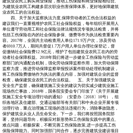
建筑业农民工购买商业保险，推动工伤保险和商业保险相结合
,
为建筑业农民工构建多层次职业伤害保障体系，更好地保障建筑
业农民工的合法权益。
四、
关于加大监察执法力度
,
保障劳动者的工伤合法权益的
建议我们一直重视维护农民工社会保险权益，每年组织开展用人
单位遵守劳动用工和社会保险法律法规情况专项执法检查，并将
包括工伤保险在内的社会保险参保、缴费等作为执法检查重要内
容。
2017
年，全国共主动检查用人单位
171.9
万户次，涉及劳动
者
6910.7
万人，期间共督促
1.7
万户用人单位办理社保登记，督
促缴纳社会保险费
12.9
亿元，维护了包括建筑业农民工在内的劳
动者社会保障权益。
2018
年我们将进一步健全工伤保险与劳动监
察部门的沟通配合机制，强化劳动保障监察作用，加大劳动保障
监察力度，推进劳动保障监察举报投诉案件联动处理机制建设，
将工伤保险费缴纳作为执法的重点内容，加强对建筑企业的监督
检查，确保建筑业农民工的合法权益。
五、关于加强建筑业
安全生产监督，确保建筑施工安全的建议为切实减少建筑业施工
现场伤亡事故，
2018
年，国务院安委会专门印发了《关于开展建
筑施工安全专项治理行动的通知》（安委办〔
2018
〕
10
号），组
织各地区及住建部、交通运输部等有关部门和中央企业开展专项
治理行动，重点治理施工现场的违法违规行为，消除事故隐患，
保护建筑业从业人员生命安全。下一步，我们将按照国务院部
署，坚持问题导向，积极应对新形势和工伤保险实践中的重点、
难点问题，积极探索，不断完善工伤保险政策
,
进一步提高工伤
保险保障能力。同时加强部门间合作，逐步完善建筑业建设项目