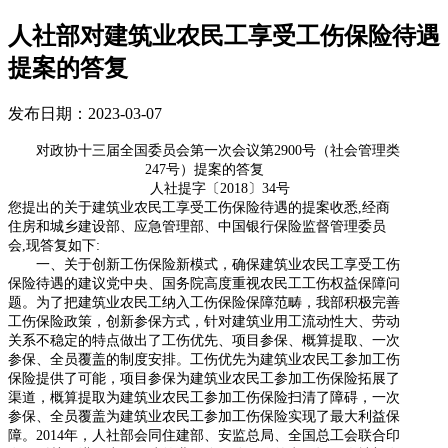
人社部对建筑业农民工享受工伤保险待遇
提案的答复
发布日期：2023-03-07
对政协十三届全国委员会第一次会议第
2900
号（社会管理类
247
号）提案的答复
人社提字〔
2018
〕
34
号
您提出的关于建筑业农民工享受工伤保险待遇的提案收悉
,
经商
住房和城乡建设部、应急管理部、中国银行保险监督管理委员
会
,
现答复如下
:
一、关于创新工伤保险新模式，确保建筑业农民工享受工伤
保险待遇的建议党中央、国务院高度重视农民工工伤权益保障问
题。为了把建筑业农民工纳入工伤保险保障范畴，我部积极完善
工伤保险政策，创新参保方式，针对建筑业用工流动性大、劳动
关系不稳定的特点做出了工伤优先、项目参保、概算提取、一次
参保、全员覆盖的制度安排。工伤优先为建筑业农民工参加工伤
保险提供了可能，项目参保为建筑业农民工参加工伤保险拓展了
渠道，概算提取为建筑业农民工参加工伤保险扫清了障碍，一次
参保、全员覆盖为建筑业农民工参加工伤保险实现了最大利益保
障。
2014
年，人社部会同住建部、安监总局、全国总工会联合印