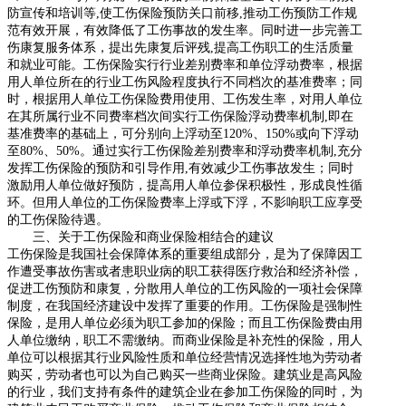
防宣传和培训等
,
使工伤保险预防关口前移
,
推动工伤预防工作规
范有效开展，有效降低了工伤事故的发生率。同时进一步完善工
伤康复服务体系，提出先康复后评残
,
提高工伤职工的生活质量
和就业可能。工伤保险实行行业差别费率和单位浮动费率，根据
用人单位所在的行业工伤风险程度执行不同档次的基准费率；同
时，根据用人单位工伤保险费用使用、工伤发生率，对用人单位
在其所属行业不同费率档次间实行工伤保险浮动费率机制
,
即在
基准费率的基础上，可分别向上浮动至
120%
、
150%
或向下浮动
至
80%
、
50%
。通过实行工伤保险差别费率和浮动费率机制
,
充分
发挥工伤保险的预防和引导作用
,
有效减少工伤事故发生；同时
激励用人单位做好预防，提高用人单位参保积极性，形成良性循
环。但用人单位的工伤保险费率上浮或下浮，不影响职工应享受
的工伤保险待遇。
三、
关于工伤保险和商业保险相结合的建议
工伤保险是我国社会保障体系的重要组成部分，是为了保障因工
作遭受事故伤害或者患职业病的职工获得医疗救治和经济补偿，
促进工伤预防和康复，分散用人单位的工伤风险的一项社会保障
制度，在我国经济建设中发挥了重要的作用。工伤保险是强制性
保险，是用人单位必须为职工参加的保险；而且工伤保险费由用
人单位缴纳，职工不需缴纳。而商业保险是补充性的保险，用人
单位可以根据其行业风险性质和单位经营情况选择性地为劳动者
购买，劳动者也可以为自己购买一些商业保险。建筑业是高风险
的行业，我们支持有条件的建筑企业在参加工伤保险的同时，为