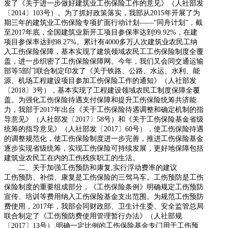
发了《关于进一步做好建筑业工伤保险工作的意见》（人社部发
〔
2014
〕
103
号）。为了抓好政策落实，我部从
2015
年开展了为
期三年的建筑业工伤保险专项扩面行动计划——“同舟计划”，截
至
2017
年底，全国建筑业新开工项目参保率达到
99.92%
，在建
项目参保率达到
98.27%
。累计有
4000
多万人次建筑业农民工纳
入工伤保险保障，基本实现了建筑领域农民工工伤保险制度全覆
盖，进一步织密了工伤保险保障网。今年，我们又会同交通运输
部等
5
部门联合制定印发了《关于铁路、公路、水运、水利、能
源、机场工程建设项目参加工伤保险工作的通知》（人社部发
〔
2018
〕
3
号），基本实现了工程建设领域农民工制度保障全覆
盖。为强化工伤保险待遇支付保障和提升工伤保险统筹共济能
力，我部于
2017
年出台《关于工伤保险待遇调整和确定机制的指
导意见》（人社部发〔
2017
〕
58
号）和《关于工伤保险基金省级
统筹的指导意见》（人社部发〔
2017
〕
60
号），使工伤保险待遇
的调整规范化，使工伤保险制度进一步完善，推进工伤保险基金
逐步实现省级统筹，实现工伤保险可持续发展，更好地保障包括
建筑业农民工在内的工伤残疾职工的生活。
二、关于加强工伤预防和康复
,
实行浮动费率的建议
工伤预防、补偿、康复是工伤保险的三驾马车。工伤预防是工伤
保险制度的重要组成部分，《工伤保险条例》明确规定工伤预防
宣传、培训等费用纳入工伤保险基金支出范围。为规范工伤预防
费使用，
2017
年，我部会同财政部、卫生计生委、安全监管总局
联合制定了《工伤预防费使用管理暂行办法》（人社部规
〔
2017
〕
13
号）
,
明确一定比例的工伤保险基金专门用于工伤预