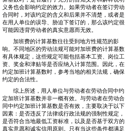
义务也会影响约定的效力。如果劳动者在签订劳动
合同时，对该约定的含义和后果并不清楚，或者是
在用人单位的误导、胁迫下签订的，那么该约定很
可能因违背劳动者的真实意愿而无效。
加班费的计算基数往往受到地方性规范的影
响。不同地区的劳动法规可能对加班费的计算基数
有具体规定，这些规定可能包括基本工资、岗位工
资、奖金和津贴等是否应纳入计算范围。因此，在
约定加班计算基数时，参考当地的相关法规，确保
约定的合法性。
综上所述，用人单位与劳动者在劳动合同中约
定加班计算基数并非一概有效。与劳动者在劳动合
同中约定加班计算基数是否有效，主要取决于以下
因素：是否违反了法律或行政法规的强制性规定，
是否符合当地最低工资标准，以及是否基于双方的
真实意愿和诚实信用原则。只有当这些条件都满足