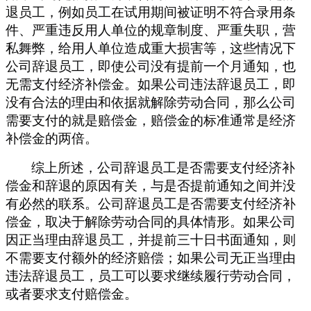
退员工，例如员工在试用期间被证明不符合录用条
件、严重违反用人单位的规章制度、严重失职，营
私舞弊，给用人单位造成重大损害等，
这些情况下
公司辞退员工，即使
公司没有提前
一个月通知，也
无需支付经济补偿金。如果公司违法辞退员工，即
没有合法的理由和依据就解除劳动合同，那么
公司
需要支付
的就是
赔偿金，赔偿金的标准通常是经济
补偿金的两倍。
综上所述，公司辞退员工
是否需要支付
经济补
偿金
和辞退的原因有关
，
与是否提前通知之间并没
有必然的联系。
公司辞退员工是否需要支付经济补
偿金，取决于解除劳动合同的具体情形。如果公司
因正当理由辞退员工，并提前三十日书面通知，则
不需要支付额外的经济赔偿；如果公司无正当理由
违法辞退员工，员工可以要求继续履行劳动合同，
或者要求支付赔偿金
。