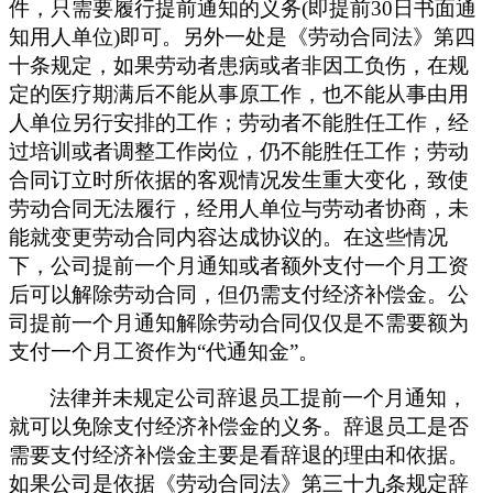
件，只需要履行提前通知的义务
(即提前30日书面通
知用人单位)即可。
另外一处是
《劳动合同法》第
四
十
条规定，如
果
劳动者患病或者非因工负伤，在规
定的医疗期满后不能从事原工作，也不能从事由用
人单位另行安排的工作；劳动者不能胜任工作，经
过培训或者调整工作岗位，仍不能胜任工作；劳动
合同订立时所依据的客观情况发生重大变化，致使
劳动合同无法履行，经用人单位与劳动者协商，未
能就变更劳动合同内容达成协议的。在这些情况
下，公司提前一个月通知或者额外支付一个月工资
后可以解除劳动合同，但仍需支付经济补偿金。
公
司提前一个月通知解除劳动合同仅仅是不需要额为
支付一个月工资作为
“代通知金”。
法律并未规定
公司辞退员工提前一个月通知，
就可以免除支付经济补偿金的义务。
辞退员工是否
需要支付经济补偿金主要是看辞退的理由和依据。
如果公司是依据《劳动合同法》第三十九条规定辞