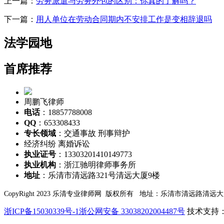
上一篇：
劳务派遣与劳务外包的区别：你真的了解吗？
下一篇：
用人单位在劳动合同期内不安排工作是变相辞退吗
法学园地
首席推荐
周鹏飞律师
电话
：18857788008
QQ
：653308433
专长领域
：交通事故 刑事辩护
经济纠纷 离婚诉讼
执业证号
：13303201410149773
执业机构
：浙江驰明律师事务所
地址
：乐清市清远路321号清远大厦9楼
CopyRight 2023 乐清专业律师网 版权所有 地址：乐清市清远路清远
浙ICP备15030339号-1
浙公网安备 33038202004487号
技术支持